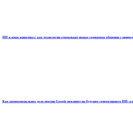
ИИ и язык животных: как технологии открывают новые горизонты общения с приро
Как антимонопольное дело против Google повлияет на будущее генеративного ИИ: к