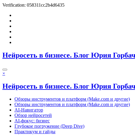
Verification: 058311cc2b4d6435
Перейти
к
содержимому
Нейросеть в бизнесе. Блог Юрия Горба
×
Нейросеть в бизнесе. Блог Юрия Горба
Обзоры инструментов и платформ (Make.com и другие)
Обзоры инструментов и платформ (Make.com и другие)
AI-Навигатор
Обзор нейросетей
AI-фокус: бизнес
Глубокое погружение (Deep Dive)
Практикум и гайды