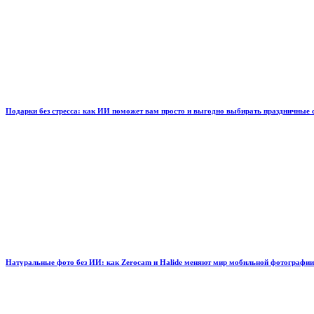
Подарки без стресса: как ИИ поможет вам просто и выгодно выбирать праздничные
Натуральные фото без ИИ: как Zerocam и Halide меняют мир мобильной фотографии