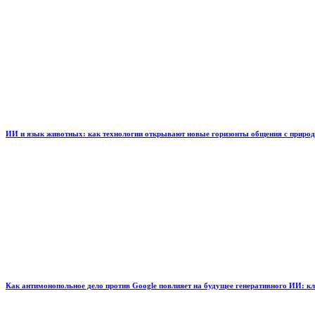
ИИ и язык животных: как технологии открывают новые горизонты общения с приро
Как антимонопольное дело против Google повлияет на будущее генеративного ИИ: к