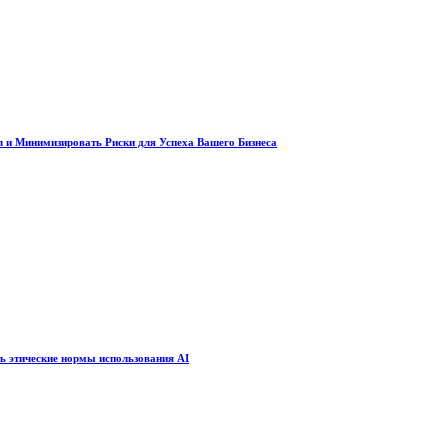
 и Минимизировать Риски для Успеха Вашего Бизнеса
ть этические нормы использования AI