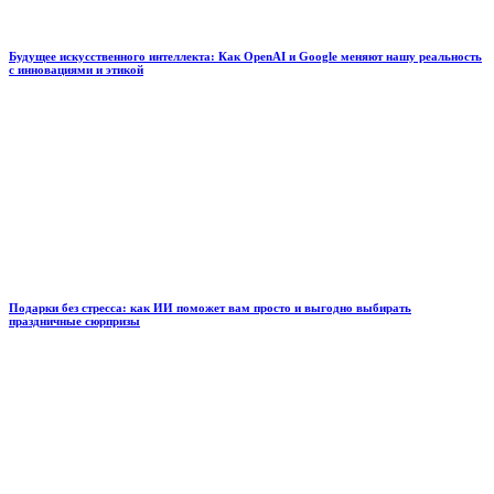
Будущее искусственного интеллекта: Как OpenAI и Google меняют нашу реальность
с инновациями и этикой
Подарки без стресса: как ИИ поможет вам просто и выгодно выбирать
праздничные сюрпризы