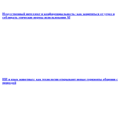
Искусственный интеллект и конфиденциальность: как защититься от угроз и
соблюдать этические нормы использования AI
ИИ и язык животных: как технологии открывают новые горизонты общения с
природой