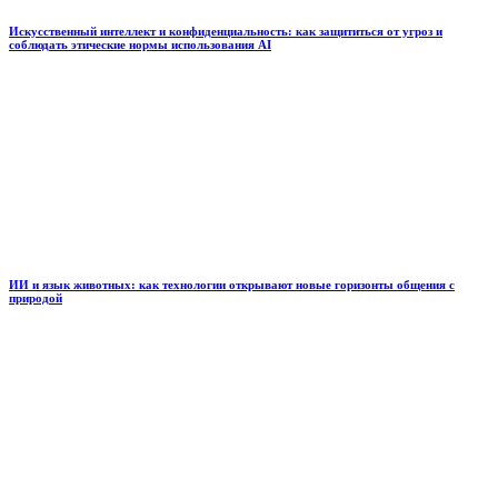
Искусственный интеллект и конфиденциальность: как защититься от угроз и
соблюдать этические нормы использования AI
ИИ и язык животных: как технологии открывают новые горизонты общения с
природой