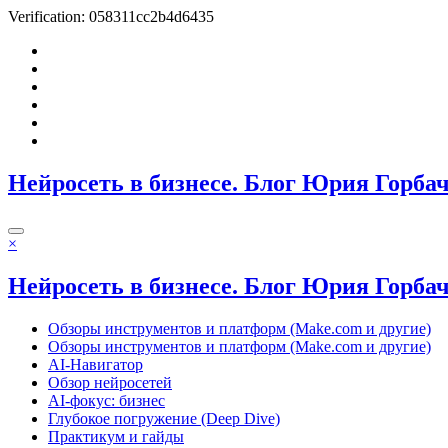
Verification: 058311cc2b4d6435
Перейти
к
содержимому
Нейросеть в бизнесе. Блог Юрия Горба
×
Нейросеть в бизнесе. Блог Юрия Горба
Обзоры инструментов и платформ (Make.com и другие)
Обзоры инструментов и платформ (Make.com и другие)
AI-Навигатор
Обзор нейросетей
AI-фокус: бизнес
Глубокое погружение (Deep Dive)
Практикум и гайды