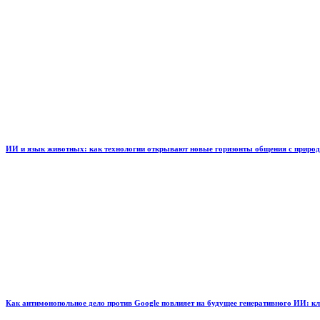
ИИ и язык животных: как технологии открывают новые горизонты общения с приро
Как антимонопольное дело против Google повлияет на будущее генеративного ИИ: к