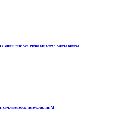
 и Минимизировать Риски для Успеха Вашего Бизнеса
ть этические нормы использования AI