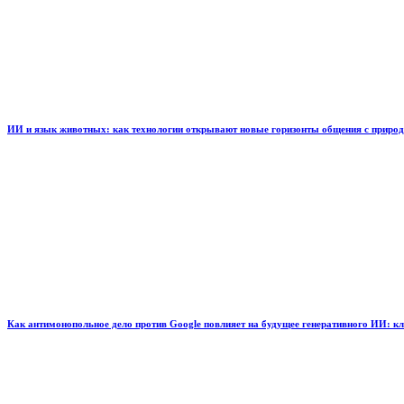
ИИ и язык животных: как технологии открывают новые горизонты общения с приро
Как антимонопольное дело против Google повлияет на будущее генеративного ИИ: к