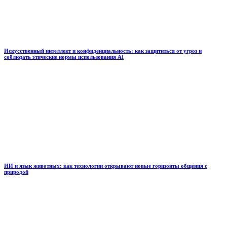
Искусственный интеллект и конфиденциальность: как защититься от угроз и
соблюдать этические нормы использования AI
ИИ и язык животных: как технологии открывают новые горизонты общения с
природой