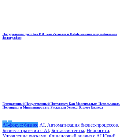
Натуральные фото без ИИ: как Zerocam и Halide меняют мир мобильной
фотографии
Генеративный Искусственный Интеллект: Как Максимально Использовать
Потенциал и Минимизировать Риски для Успеха Вашего Бизнеса
AI-фокус: бизнес
AI
,
Автоматизация бизнес-процессов
,
Бизнес-стратегии с AI
,
Бот-ассистенты
,
Нейросети
,
Управление рисками
,
Финансовый анализ с AI
Юрий