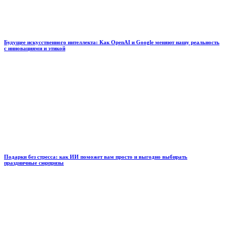
Будущее искусственного интеллекта: Как OpenAI и Google меняют нашу реальность
с инновациями и этикой
Подарки без стресса: как ИИ поможет вам просто и выгодно выбирать
праздничные сюрпризы