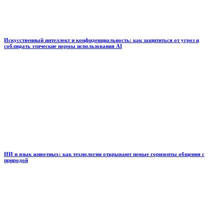
Искусственный интеллект и конфиденциальность: как защититься от угроз и
соблюдать этические нормы использования AI
ИИ и язык животных: как технологии открывают новые горизонты общения с
природой