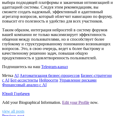
выбора подходящей платформы и заканчивая оптимизацией и
адаптацией системы. Следуя этим рекомендациям, вы
сможете создать надежный, эффективный и адаптивный
агрегатор вопросов, который облегчит навигацию по форуму,
повысит его полезность и удобство для всех участников.
Таким образом, интеграция нейросетей в систему форумов
вашей компании не только максимизирует эффективность
общения между пользователями, но и способствует более
глубокому и структурированному пониманию возникающих
вопросов. Это, в свою очередь, ведет к более быстрому и
качественному решению задач, повышая общую
продуктивность и удовлетворенность пользователей.
Подпишитесь на наш
Telegram-канал
Метка
AI
Автоматизация бизнес-процессов
Бизнес-стратегии
с AI
Бот-ассистенты
Нейросети
Управление рисками
Финансовый анализ с AI
Юрий Горбачев
Add your Biographical Information.
Edit your Profile
now.
view all posts
Previous post