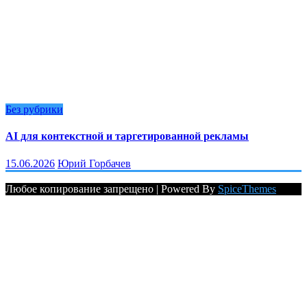
Без рубрики
AI для контекстной и таргетированной рекламы
15.06.2026
Юрий Горбачев
Любое копирование запрещено | Powered By
SpiceThemes