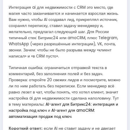
Интеграция ai для недвижимости с CRM это место, где
магия часто заканчивается и начинается взрослая жизнь.
Вам нужно, чтобы AI создавал лид, прикреплял источник,
сохранял переписку, ставил задачу менеджеру и,
желательно, предлагал следующий шаг. Для России
типичный стек: Битрикс24 или amoCRM, плюс Telegram,
WhatsApp (через разрешённые интеграции), VK, почта,
звонки. Зачем: чтобы не было разрыва между «клиент
написал» и «в CRM пусто».
Типичная ошибка: ограничиться отправкой текста в
комментарий, без заполнения полей и без задач.
Проверка: откройте 20 свежих лидов и посмотрите, можно
ли по ним работать без переписки. Если менеджер всё
равно лезет в чат, чтобы понять, что хотел клиент, значит
настройка ai для недвижимости сделана наполовину. Тут
в тему материалы:
AI-агент для Битрикс24: интеграция и
настройка под ключ
и
AI-агент для amoCRM:
автоматизация продаж под ключ
.
Короткий ответ:
если AI не ставит задачу и не двигает