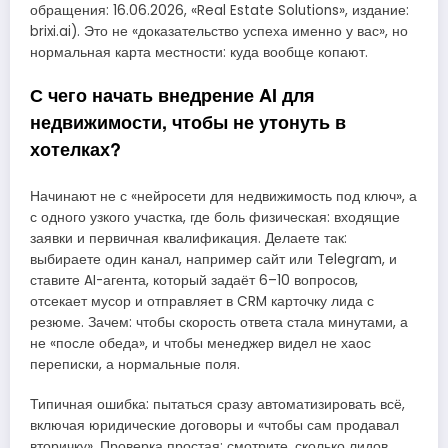
обращения: 16.06.2026, «Real Estate Solutions», издание:
brixi.ai). Это не «доказательство успеха именно у вас», но
нормальная карта местности: куда вообще копают.
С чего начать внедрение AI для
недвижимости, чтобы не утонуть в
хотелках?
Начинают не с «нейросети для недвижимость под ключ», а
с одного узкого участка, где боль физическая: входящие
заявки и первичная квалификация. Делаете так:
выбираете один канал, например сайт или Telegram, и
ставите AI-агента, который задаёт 6–10 вопросов,
отсекает мусор и отправляет в CRM карточку лида с
резюме. Зачем: чтобы скорость ответа стала минутами, а
не «после обеда», и чтобы менеджер видел не хаос
переписки, а нормальные поля.
Типичная ошибка: пытаться сразу автоматизировать всё,
включая юридические договоры и «чтобы сам продавал
вторичку». Проверка простая: смотрите, сколько лидов