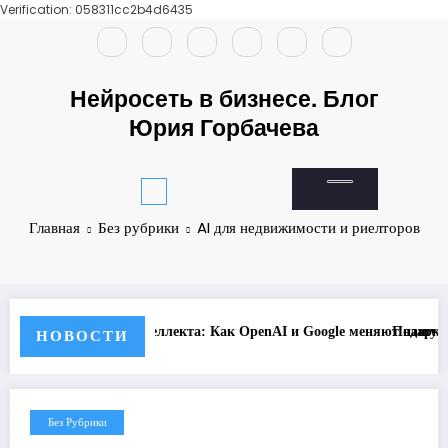
Verification: 058311cc2b4d6435
Перейти
к
содержимому
Нейросеть в бизнесе. Блог
Юрия Горбачева
Главная
Без рубрики
AI для недвижимости и риелторов
Как OpenAI и Google меняют нашу реальность с инновациями и этико
Подарки без стресса: как ИИ поможет ва
НОВОСТИ
Без Рубрики