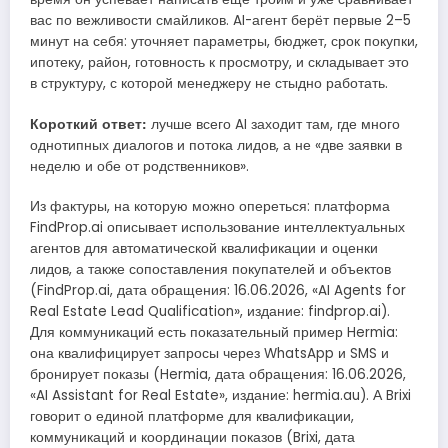
вас по вежливости смайликов. AI-агент берёт первые 2–5
минут на себя: уточняет параметры, бюджет, срок покупки,
ипотеку, район, готовность к просмотру, и складывает это
в структуру, с которой менеджеру не стыдно работать.
Короткий ответ:
лучше всего AI заходит там, где много
однотипных диалогов и потока лидов, а не «две заявки в
неделю и обе от родственников».
Из фактуры, на которую можно опереться: платформа
FindProp.ai описывает использование интеллектуальных
агентов для автоматической квалификации и оценки
лидов, а также сопоставления покупателей и объектов
(FindProp.ai, дата обращения: 16.06.2026, «AI Agents for
Real Estate Lead Qualification», издание: findprop.ai).
Для коммуникаций есть показательный пример Hermia:
она квалифицирует запросы через WhatsApp и SMS и
бронирует показы (Hermia, дата обращения: 16.06.2026,
«AI Assistant for Real Estate», издание: hermia.au). А Brixi
говорит о единой платформе для квалификации,
коммуникаций и координации показов (Brixi, дата