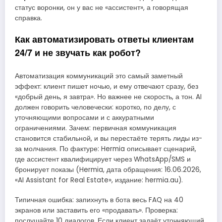
статус воронки, он у вас не «ассистент», а говорящая
справка.
Как автоматизировать ответы клиентам
24/7 и не звучать как робот?
Автоматизация коммуникаций это самый заметный
эффект: клиент пишет ночью, и ему отвечают сразу, без
«добрый день, я завтра». Но важнее не скорость, а тон. AI
должен говорить человечески: коротко, по делу, с
уточняющими вопросами и с аккуратными
ограничениями. Зачем: первичная коммуникация
становится стабильной, и вы перестаёте терять лиды из-
за молчания. По фактуре: Hermia описывает сценарий,
где ассистент квалифицирует через WhatsApp/SMS и
бронирует показы (Hermia, дата обращения: 16.06.2026,
«AI Assistant for Real Estate», издание: hermia.au).
Типичная ошибка: запихнуть в бота весь FAQ на 40
экранов или заставить его «продавать». Проверка:
послушайте 10 диалогов. Если клиент задаёт уточняющий