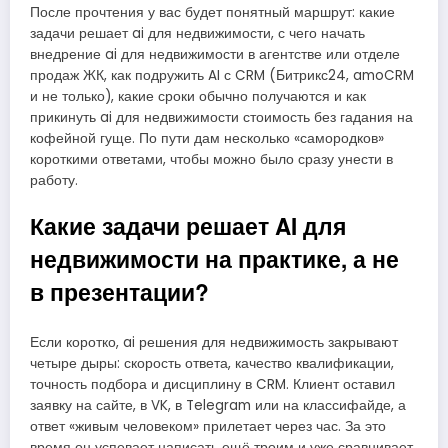
После прочтения у вас будет понятный маршрут: какие
задачи решает ai для недвижимости, с чего начать
внедрение ai для недвижимости в агентстве или отделе
продаж ЖК, как подружить AI с CRM (Битрикс24, amoCRM
и не только), какие сроки обычно получаются и как
прикинуть ai для недвижимости стоимость без гадания на
кофейной гуще. По пути дам несколько «самородков»
короткими ответами, чтобы можно было сразу унести в
работу.
Какие задачи решает AI для
недвижимости на практике, а не
в презентации?
Если коротко, ai решения для недвижимость закрывают
четыре дыры: скорость ответа, качество квалификации,
точность подбора и дисциплину в CRM. Клиент оставил
заявку на сайте, в VK, в Telegram или на классифайде, а
ответ «живым человеком» прилетает через час. За это
время он успевает написать ещё троим и уже сравнивает