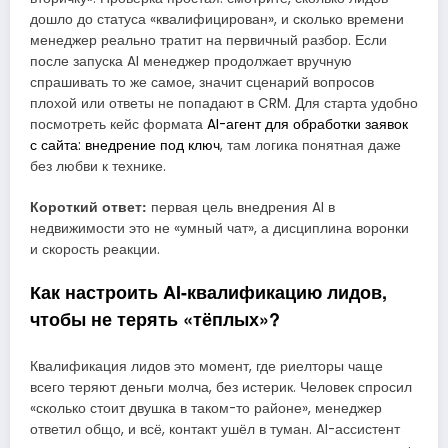
дошло до статуса «квалифицирован», и сколько времени
менеджер реально тратит на первичный разбор. Если
после запуска AI менеджер продолжает вручную
спрашивать то же самое, значит сценарий вопросов
плохой или ответы не попадают в CRM. Для старта удобно
посмотреть кейс формата
AI-агент для обработки заявок
с сайта: внедрение под ключ
, там логика понятная даже
без любви к технике.
Короткий ответ:
первая цель внедрения AI в
недвижимости это не «умный чат», а дисциплина воронки
и скорость реакции.
Как настроить AI-квалификацию лидов,
чтобы не терять «тёплых»?
Квалификация лидов это момент, где риелторы чаще
всего теряют деньги молча, без истерик. Человек спросил
«сколько стоит двушка в таком-то районе», менеджер
ответил общо, и всё, контакт ушёл в туман. AI-ассистент