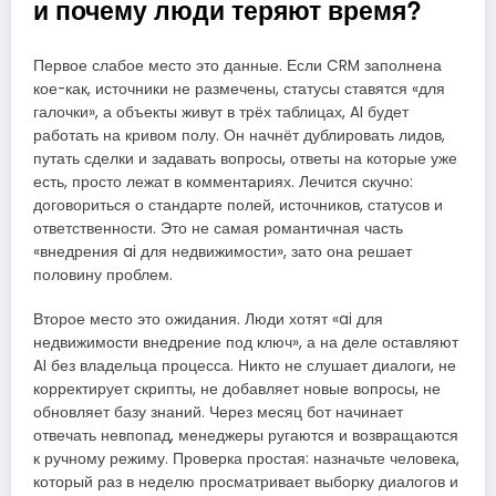
и почему люди теряют время?
Первое слабое место это данные. Если CRM заполнена
кое-как, источники не размечены, статусы ставятся «для
галочки», а объекты живут в трёх таблицах, AI будет
работать на кривом полу. Он начнёт дублировать лидов,
путать сделки и задавать вопросы, ответы на которые уже
есть, просто лежат в комментариях. Лечится скучно:
договориться о стандарте полей, источников, статусов и
ответственности. Это не самая романтичная часть
«внедрения ai для недвижимости», зато она решает
половину проблем.
Второе место это ожидания. Люди хотят «ai для
недвижимости внедрение под ключ», а на деле оставляют
AI без владельца процесса. Никто не слушает диалоги, не
корректирует скрипты, не добавляет новые вопросы, не
обновляет базу знаний. Через месяц бот начинает
отвечать невпопад, менеджеры ругаются и возвращаются
к ручному режиму. Проверка простая: назначьте человека,
который раз в неделю просматривает выборку диалогов и