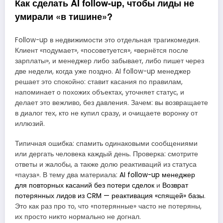
Как сделать AI follow-up, чтобы лиды не
умирали «в тишине»?
Follow-up в недвижимости это отдельная трагикомедия.
Клиент «подумает», «посоветуется», «вернётся после
зарплаты», и менеджер либо забывает, либо пишет через
две недели, когда уже поздно. AI follow-up менеджер
решает это спокойно: ставит касания по правилам,
напоминает о похожих объектах, уточняет статус, и
делает это вежливо, без давления. Зачем: вы возвращаете
в диалог тех, кто не купил сразу, и очищаете воронку от
иллюзий.
Типичная ошибка: спамить одинаковыми сообщениями
или дергать человека каждый день. Проверка: смотрите
ответы и жалобы, а также долю реактиваций из статуса
«пауза». В тему два материала:
AI follow-up менеджер
для повторных касаний без потери сделок
и
Возврат
потерянных лидов из CRM — реактивация «спящей» базы
.
Это как раз про то, что «потерянные» часто не потеряны,
их просто никто нормально не догнал.