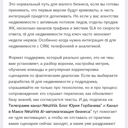
Это нормальный путь для малого бизнеса, если вы готовы
принимать, что первые версии будут кривоваты, а часть
интеграций придётся допиливать. Но если у вас агентства
недвижимости с активным потоком лидов, отделы продаж
ЖК, несколько каналов трафика и жёсткие SLA по скорости
ответа, ai для недвижимости под ключ часто экономит
недели нервов. Особенно когда нужна интеграция ai для
недвижимости с CRM, телефонией и аналитикой.
Формат поддержки, который реально ценен, это не «мы
вам установим», а разбор воронки, настройка метрик,
обучение команды и регулярная корректировка
сценариев по фактическим диалогам. Если вы выбираете
разработка ai для недвижимости у подрядчика,
спрашивайте не только про технологии, но и про процесс
сопровождения: кто слушает переписки, как обновляют
базу знаний, как согласуются тексты. И да, подписка на
Телеграмм канал Neurinix. Блог Юрия Горбачева”
и
Канал
в Максе Neurinix AI-автоматизация бизнеса”
тут помогает
не «для мотивации», а чтобы не отставать от практики:
какие сценарии сейчас заходят, а какие уже раздражают