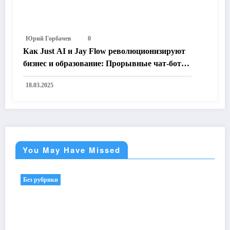
Юрий Горбачев
0
Как Just AI и Jay Flow революционизируют
бизнес и образование: Прорывные чат-боты
и виртуальные помощники для вашего
18.03.2025
успеха
You May Have Missed
Без рубрики