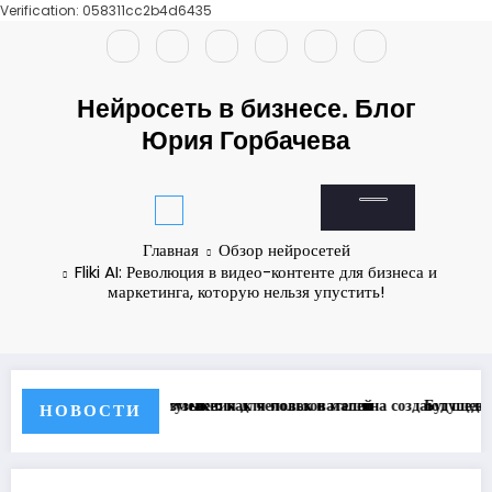
Verification: 058311cc2b4d6435
Перейти
к
содержимому
Нейросеть в бизнесе. Блог
Юрия Горбачева
Главная
Обзор нейросетей
Fliki AI: Революция в видео-контенте для бизнеса и
маркетинга, которую нельзя упустить!
изменения для пользователей
музыке: как человек и машина создают шедевры вместе
Будущее искусственного интелле
НОВОСТИ