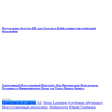
Натуральные фото без ИИ: как Zerocam и Halide меняют мир мобильной
фотографии
Генеративный Искусственный Интеллект: Как Максимально Использовать
Потенциал и Минимизировать Риски для Успеха Вашего Бизнеса
Практикум и гайды
AI
,
Deep Learning (глубокое обучение)
,
Искусственный интеллект
,
Нейросети
Юрий Горбачев