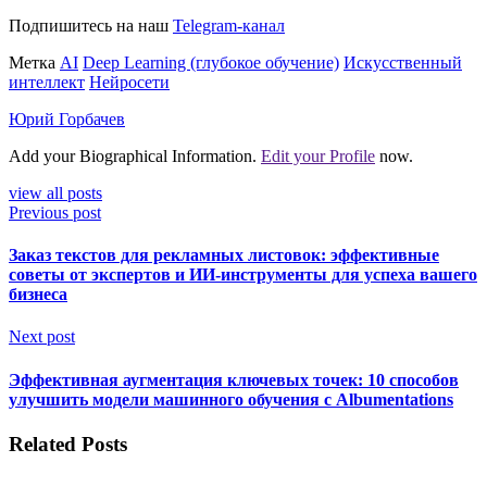
Подпишитесь на наш
Telegram-канал
Метка
AI
Deep Learning (глубокое обучение)
Искусственный
интеллект
Нейросети
Юрий Горбачев
Add your Biographical Information.
Edit your Profile
now.
view all posts
Previous post
Заказ текстов для рекламных листовок: эффективные
советы от экспертов и ИИ-инструменты для успеха вашего
бизнеса
Next post
Эффективная аугментация ключевых точек: 10 способов
улучшить модели машинного обучения с Albumentations
Related Posts