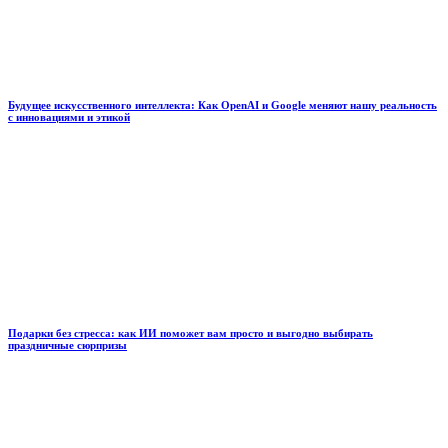
Будущее искусственного интеллекта: Как OpenAI и Google меняют нашу реальность
с инновациями и этикой
Подарки без стресса: как ИИ поможет вам просто и выгодно выбирать
праздничные сюрпризы