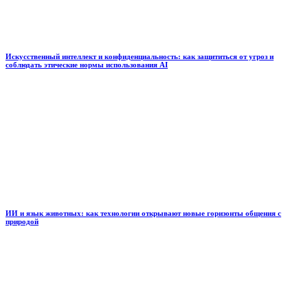
Искусственный интеллект и конфиденциальность: как защититься от угроз и
соблюдать этические нормы использования AI
ИИ и язык животных: как технологии открывают новые горизонты общения с
природой