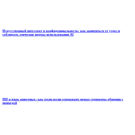
Искусственный интеллект и конфиденциальность: как защититься от угроз и
соблюдать этические нормы использования AI
ИИ и язык животных: как технологии открывают новые горизонты общения с
природой