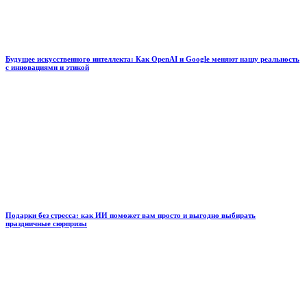
Будущее искусственного интеллекта: Как OpenAI и Google меняют нашу реальность
с инновациями и этикой
Подарки без стресса: как ИИ поможет вам просто и выгодно выбирать
праздничные сюрпризы