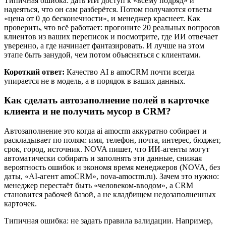
Типичная ошибка: дать ИИ доступ к «всему подряд» и
надеяться, что он сам разберётся. Потом получаются ответы
«цена от 0 до бесконечности», и менеджер краснеет. Как
проверить, что всё работает: прогоните 20 реальных вопросов
клиентов из ваших переписок и посмотрите, где ИИ отвечает
уверенно, а где начинает фантазировать. И лучше на этом
этапе быть занудой, чем потом объясняться с клиентами.
Короткий ответ:
Качество AI в amoCRM почти всегда
упирается не в модель, а в порядок в ваших данных.
Как сделать автозаполнение полей в карточке
клиента и не получить мусор в CRM?
Автозаполнение это когда ai amocrm аккуратно собирает и
раскладывает по полям: имя, телефон, почта, интерес, бюджет,
срок, город, источник. NOVA пишет, что ИИ-агенты могут
автоматически собирать и заполнять эти данные, снижая
вероятность ошибок и экономя время менеджеров (NOVA, без
даты, «AI-агент amoCRM», nova-amocrm.ru). Зачем это нужно:
менеджер перестаёт быть «человеком-вводом», а CRM
становится рабочей базой, а не кладбищем недозаполненных
карточек.
Типичная ошибка: не задать правила валидации. Например,