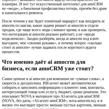
планёрке. И вот тут искусственный интеллект для amoCRM
не «мода», а банальная профилактика потерь, причём без драм
и капитального ремонта.
После чтения у вас будет понятный маршрут: как внедрить ai
amocrm по шагам, какие задачи решает ai amocrm в отделе
продаж, где чаще всего люди сливают время, и как проверить,
что интеграция ai amocrm реально работает, а не «вроде
подключили». Заодно разберём, когда ai amocrm под ключ
выгоднее, чем «своими руками», и почему вопрос «сколько
стоит ai amocrm» лучше задавать после короткого аудита
процессов.
Что именно даёт ai amocrm для
бизнеса, если amoCRM уже стоит?
Самое ценное в ai amocrm для компании не «умные слова», а
скорость и дисциплина. ИИ-агент может автоматически
собирать и заполнять информацию о клиенте: имя, контакты,
интересующий товар или услугу, бюджет, сроки решения. Это
описывает NOVA в материале про AI-агента для amoCRM
(NOVA, без даты, «AI-агент amoCRM», nova-amocrm.ru), и в
жизни это выглядит просто: меньше пустых карточек, меньше