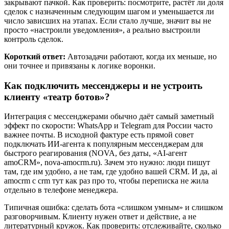
закрывают пачкой. Как проверить: посмотрите, растёт ли доля
сделок с назначенным следующим шагом и уменьшается ли
число зависших на этапах. Если стало лучше, значит вы не
просто «настроили уведомления», а реально выстроили
контроль сделок.
Короткий ответ:
Автозадачи работают, когда их меньше, но
они точнее и привязаны к логике воронки.
Как подключить мессенджеры и не устроить
клиенту «театр ботов»?
Интеграция с мессенджерами обычно даёт самый заметный
эффект по скорости: WhatsApp и Telegram для России часто
важнее почты. В исходной фактуре есть прямой совет
подключать ИИ-агента к популярным мессенджерам для
быстрого реагирования (NOVA, без даты, «AI-агент
amoCRM», nova-amocrm.ru). Зачем это нужно: люди пишут
там, где им удобно, а не там, где удобно вашей CRM. И да, ai
amocrm с crm тут как раз про то, чтобы переписка не жила
отдельно в телефоне менеджера.
Типичная ошибка: сделать бота «слишком умным» и слишком
разговорчивым. Клиенту нужен ответ и действие, а не
литературный кружок. Как проверить: отслеживайте, сколько