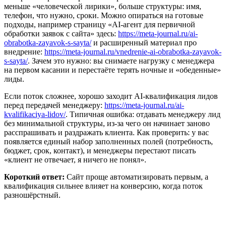
меньше «человеческой лирики», больше структуры: имя,
телефон, что нужно, сроки. Можно опираться на готовые
подходы, например страницу «AI-агент для первичной
обработки заявок с сайта» здесь:
https://meta-journal.ru/ai-
obrabotka-zayavok-s-sayta/
и расширенный материал про
внедрение:
https://meta-journal.ru/vnedrenie-ai-obrabotka-zayavok-
s-sayta/
. Зачем это нужно: вы снимаете нагрузку с менеджера
на первом касании и перестаёте терять ночные и «обеденные»
лиды.
Если поток сложнее, хорошо заходит AI-квалификация лидов
перед передачей менеджеру:
https://meta-journal.ru/ai-
kvalifikaciya-lidov/
. Типичная ошибка: отдавать менеджеру лид
без минимальной структуры, из-за чего он начинает заново
расспрашивать и раздражать клиента. Как проверить: у вас
появляется единый набор заполненных полей (потребность,
бюджет, срок, контакт), и менеджеры перестают писать
«клиент не отвечает, я ничего не понял».
Короткий ответ:
Сайт проще автоматизировать первым, а
квалификация сильнее влияет на конверсию, когда поток
разношёрстный.