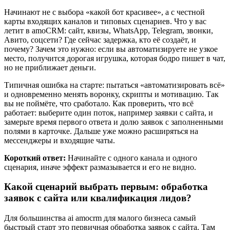
Начинают не с выбора «какой бот красивее», а с честной
карты входящих каналов и типовых сценариев. Что у вас
летит в amoCRM: сайт, квизы, WhatsApp, Telegram, звонки,
Авито, соцсети? Где сейчас задержка, кто её создаёт, и
почему? Зачем это нужно: если вы автоматизируете не узкое
место, получится дорогая игрушка, которая бодро пишет в чат,
но не приближает деньги.
Типичная ошибка на старте: пытаться «автоматизировать всё»
и одновременно менять воронку, скрипты и мотивацию. Так
вы не поймёте, что сработало. Как проверить, что всё
работает: выберите один поток, например заявки с сайта, и
замерьте время первого ответа и долю заявок с заполненными
полями в карточке. Дальше уже можно расширяться на
мессенджеры и входящие чаты.
Короткий ответ:
Начинайте с одного канала и одного
сценария, иначе эффект размазывается и его не видно.
Какой сценарий выбрать первым: обработка
заявок с сайта или квалификация лидов?
Для большинства ai amocrm для малого бизнеса самый
быстрый старт это первичная обработка заявок с сайта. Там