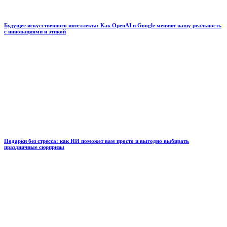
Будущее искусственного интеллекта: Как OpenAI и Google меняют нашу реальность
с инновациями и этикой
Подарки без стресса: как ИИ поможет вам просто и выгодно выбирать
праздничные сюрпризы