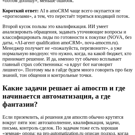
«потом допишу», меньше ошибок.
Короткий ответ:
AI в amoCRM чаще всего окупается не
«прогнозами», а тем, что перестаёт теряться входящий поток.
Второй кусок пользы это квалификация. ИИ умеет
анализировать обращения, задавать уточняющие вопросы и
классифицировать лиды по готовности к покупке (NOVA, без
даты, «AI-агент qualification amoCRM», nova-amocrm.ru).
Менеджер получает не «пожалуйста, перезвоните», а уже
нормальную вводную: что нужно, когда, на какой бюджет, кто
принимает решение. И да, именно тут обычно всплывает
главный страх собственника: «а вдруг бот наговорит
лишнего». Поэтому мы в гайде будем много говорить про базу
знаний, тон общения и контрольные точки.
Какие задачи решает ai amocrm и где
начинается автоматизация, а где
фантазии?
Если приземлить, ai решения для amocrm обычно крутятся
вокруг пяти зон: автозаполнение, квалификация, задачи,
письма, контроль сделок. По задачам тоже есть хорошая
«земная» опора: на pro-automatization.ru описан подход, когда