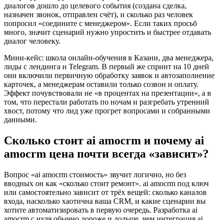
диалогов дошло до целевого события (создана сделка,
назначен звонок, отправлен счёт), и сколько раз человек
попросил «соедините с менеджером». Если таких просьб
много, значит сценарий нужно упростить и быстрее отдавать
диалог человеку.
Мини-кейс: школа онлайн-обучения в Казани, два менеджера,
лиды с лендинга и Telegram. В первый же спринт на 10 дней
они включили первичную обработку заявок и автозаполнение
карточек, а менеджерам оставили только созвон и оплату.
Эффект почувствовали не «в процентах на презентации», а в
том, что перестали работать по ночам и разгребать утренний
хвост, потому что лид уже прогрет вопросами и собранными
данными.
Сколько стоит ai amocrm и почему ai
amocrm цена почти всегда «зависит»?
Вопрос «ai amocrm стоимость» звучит логично, но без
вводных он как «сколько стоит ремонт». ai amocrm под ключ
или самостоятельно зависит от трёх вещей: сколько каналов
входа, насколько хаотична ваша CRM, и какие сценарии вы
хотите автоматизировать в первую очередь. Разработка ai
amocrm с нуля обычно дороже и дольше, чем интеграция ai