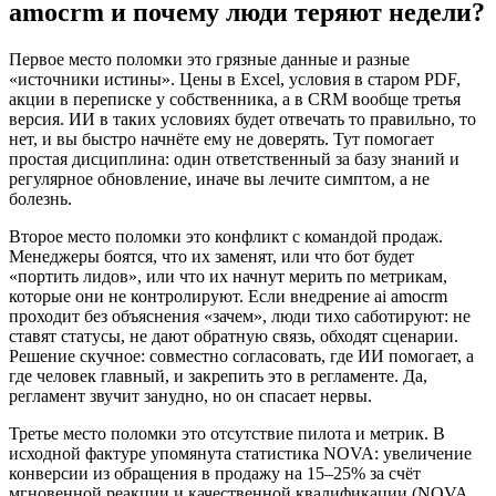
amocrm и почему люди теряют недели?
Первое место поломки это грязные данные и разные
«источники истины». Цены в Excel, условия в старом PDF,
акции в переписке у собственника, а в CRM вообще третья
версия. ИИ в таких условиях будет отвечать то правильно, то
нет, и вы быстро начнёте ему не доверять. Тут помогает
простая дисциплина: один ответственный за базу знаний и
регулярное обновление, иначе вы лечите симптом, а не
болезнь.
Второе место поломки это конфликт с командой продаж.
Менеджеры боятся, что их заменят, или что бот будет
«портить лидов», или что их начнут мерить по метрикам,
которые они не контролируют. Если внедрение ai amocrm
проходит без объяснения «зачем», люди тихо саботируют: не
ставят статусы, не дают обратную связь, обходят сценарии.
Решение скучное: совместно согласовать, где ИИ помогает, а
где человек главный, и закрепить это в регламенте. Да,
регламент звучит занудно, но он спасает нервы.
Третье место поломки это отсутствие пилота и метрик. В
исходной фактуре упомянута статистика NOVA: увеличение
конверсии из обращения в продажу на 15–25% за счёт
мгновенной реакции и качественной квалификации (NOVA,