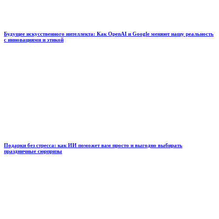
Будущее искусственного интеллекта: Как OpenAI и Google меняют нашу реальность
с инновациями и этикой
Подарки без стресса: как ИИ поможет вам просто и выгодно выбирать
праздничные сюрпризы