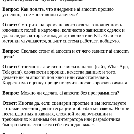
Вопрос:
Как понять, что внедрение ai amocrm прошло
успешно, а не «поставили галочку»?
Ответ:
Смотрите на время первого ответа, заполненность
ключевых полей в карточке, количество зависших сделок и
долю лидов, которые доходят до звонка или КП. Если эти
метрики улучшаются, значит система работает, вобще-то.
Вопрос:
Сколько стоит ai amocrm и от чего зависит ai amocrm
цена?
Ответ:
Стоимость зависит от числа каналов (сайт, WhatsApp,
Telegram), сложности воронки, качества данных и того,
делаете вы ai amocrm под ключ или самостоятельно.
Корректную оценку проще получить после короткого аудита.
Вопрос:
Можно ли сделать ai amocrm без программиста?
Ответ:
Иногда да, если сценарии простые и вы используете
готовые решения для интеграции и обработки заявок. Но при
нестандартных правилах, сложной маршрутизации и
требованиях к данным без интегратора или разработчика
быстро начинается «сам себе техподдержка».