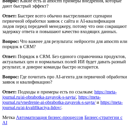
Вопрос:
Какие есть ai amocrm примеры внедрения, которые
дают быстрый эффект?
Ответ:
Быстрее всего обычно выстреливают сценарии
первичной обработки заявок с сайта и AI-квалификация
лидов перед передачей менеджеру, потому что они сокращают
задержку ответа и повышают качество входящих данных.
Вопрос:
Что важнее для результата: нейросети для amocrm или
порядок в CRM?
Ответ:
Порядок в CRM. Без единого справочника продуктов,
актуальных цен и нормальных полей ИИ будет давать разный
результат, и доверие команды быстро испарится.
Вопрос:
Где почитать про AI-агента для первичной обработки
заявок и квалификацию?
Ответ:
Подходы и примеры есть по ссылкам:
https://meta-
journal.ru/ai-obrabotka-zayavok-s-sayta/
,
https://meta-
journal.ru/vnedrenie-ai-obrabotka-zayavok-s-sayta/
и
https://meta-
journal.ru/ai-kvalifikaciya-lidov/
.
Метка
Автоматизация бизнес-процессов
Бизнес-стратегии с
AI