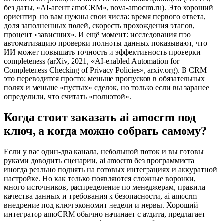
без даты, «AI-агент amoCRM», nova-amocrm.ru). Это хороший
ориентир, но вам нужны свои числа: время первого ответа,
доля заполненных полей, скорость прохождения этапов,
процент «зависших». И ещё момент: исследования про
автоматизацию проверки полноты данных показывают, что
ИИ может повышать точность и эффективность проверки
completeness (arXiv, 2021, «AI-enabled Automation for
Completeness Checking of Privacy Policies», arxiv.org). В CRM
это переводится просто: меньше пропусков в обязательных
полях и меньше «пустых» сделок, но только если вы заранее
определили, что считать «полнотой».
Когда стоит заказать ai amocrm под
ключ, а когда можно собрать самому?
Если у вас один-два канала, небольшой поток и вы готовы
руками доводить сценарии, ai amocrm без программиста
иногда реально поднять на готовых интеграциях и аккуратной
настройке. Но как только появляются сложные воронки,
много источников, распределение по менеджерам, правила
качества данных и требования к безопасности, ai amocrm
внедрение под ключ экономит недели и нервы. Хороший
интегратор amoCRM обычно начинает с аудита, предлагает