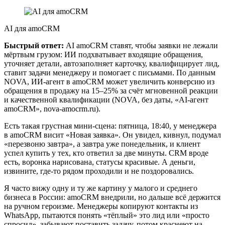
AI для amoCRM
Быстрый ответ:
AI amoCRM ставят, чтобы заявки не лежали
мёртвым грузом: ИИ подхватывает входящие обращения,
уточняет детали, автозаполняет карточку, квалифицирует лид,
ставит задачи менеджеру и помогает с письмами. По данным
NOVA, ИИ-агент в amoCRM может увеличить конверсию из
обращения в продажу на 15–25% за счёт мгновенной реакции
и качественной квалификации (NOVA, без даты, «AI-агент
amoCRM», nova-amocrm.ru).
Есть такая грустная мини-сцена: пятница, 18:40, у менеджера
в amoCRM висит «Новая заявка». Он увидел, кивнул, подумал
«перезвоню завтра», а завтра уже понедельник, и клиент
успел купить у тех, кто ответил за две минуты. CRM вроде
есть, воронка нарисована, статусы красивые. А деньги,
извините, где-то рядом проходили и не поздоровались.
Я часто вижу одну и ту же картину у малого и среднего
бизнеса в России: amoCRM внедрили, но дальше всё держится
на ручном героизме. Менеджеры копируют контакты из
WhatsApp, пытаются понять «тёплый» это лид или «просто
спросил», забывают поставить задачу, потом краснеют на