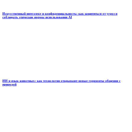
Искусственный интеллект и конфиденциальность: как защититься от угроз и
соблюдать этические нормы использования AI
ИИ и язык животных: как технологии открывают новые горизонты общения с
природой