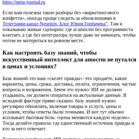
https://meta-journal.ru
Если вам полезны такие разборы без «маркетингового
конфетти», иногда проще следить за обновлениями в
Телеграмм канал Neurinix. Блог Юрия Горбачева”
. Там я
показываю живые сценарии: где ai amocrm без программиста
взлетает, а где без интегратора лучше даже не начинать, чтобы
потом не материться на ровном месте.
Как настроить базу знаний, чтобы
искусственный интеллект для amocrm не путался
в ценах и условиях?
База знаний это ваш «скелет правды»: что продаёте, какие
варианты, цены, сроки, доставка, оплата, ограничения, частые
вопросы и возражения. Зачем это нужно: ИИ не должен
угадывать, он должен опираться на актуальные данные. В
исходной фактуре прямо сказано: базу знаний нужно
регулярно обновлять, включая товары и услуги, цены и
условия, чтобы ответы были точными. И вот тут обычно
всплывает бытовая боль: «цены меняются каждую неделю».
Тогда делайте правила: где единственный источник правды и
кто за него отвечает.