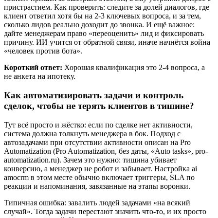
пристрастием. Как проверить: следите за долей диалогов, где
клиент ответил хотя бы на 2-3 ключевых вопроса, и за тем,
сколько лидов реально доходит до звонка. И ещё важное:
дайте менеджерам право «переоценить» лид и фиксировать
причину. ИИ учится от обратной связи, иначе начнётся война
«человек против бота».
Короткий ответ:
Хорошая квалификация это 2-4 вопроса, а
не анкета на ипотеку.
Как автоматизировать задачи и контроль
сделок, чтобы не терять клиентов в тишине?
Тут всё просто и жёстко: если по сделке нет активности,
система должна толкнуть менеджера в бок. Подход с
автозадачами при отсутствии активности описан на Pro
Automatization (Pro Automatization, без даты, «Auto tasks», pro-
automatization.ru). Зачем это нужно: тишина убивает
конверсию, а менеджер не робот и забывает. Настройка ai
amocrm в этом месте обычно включает триггеры, SLA по
реакции и напоминания, завязанные на этапы воронки.
Типичная ошибка: завалить людей задачами «на всякий
случай». Тогда задачи перестают значить что-то, и их просто