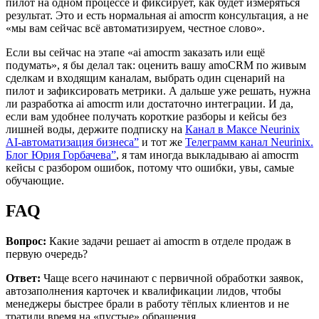
пилот на одном процессе и фиксирует, как будет измеряться
результат. Это и есть нормальная ai amocrm консультация, а не
«мы вам сейчас всё автоматизируем, честное слово».
Если вы сейчас на этапе «ai amocrm заказать или ещё
подумать», я бы делал так: оценить вашу amoCRM по живым
сделкам и входящим каналам, выбрать один сценарий на
пилот и зафиксировать метрики. А дальше уже решать, нужна
ли разработка ai amocrm или достаточно интеграции. И да,
если вам удобнее получать короткие разборы и кейсы без
лишней воды, держите подписку на
Канал в Максе Neurinix
AI-автоматизация бизнеса”
и тот же
Телеграмм канал Neurinix.
Блог Юрия Горбачева”
, я там иногда выкладываю ai amocrm
кейсы с разбором ошибок, потому что ошибки, увы, самые
обучающие.
FAQ
Вопрос:
Какие задачи решает ai amocrm в отделе продаж в
первую очередь?
Ответ:
Чаще всего начинают с первичной обработки заявок,
автозаполнения карточек и квалификации лидов, чтобы
менеджеры быстрее брали в работу тёплых клиентов и не
тратили время на «пустые» обращения.