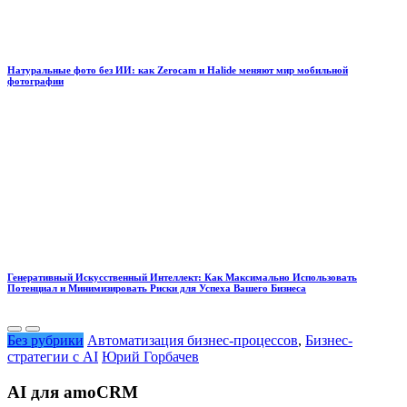
Натуральные фото без ИИ: как Zerocam и Halide меняют мир мобильной
фотографии
Генеративный Искусственный Интеллект: Как Максимально Использовать
Потенциал и Минимизировать Риски для Успеха Вашего Бизнеса
Без рубрики
Автоматизация бизнес-процессов
,
Бизнес-
стратегии с AI
Юрий Горбачев
AI для amoCRM