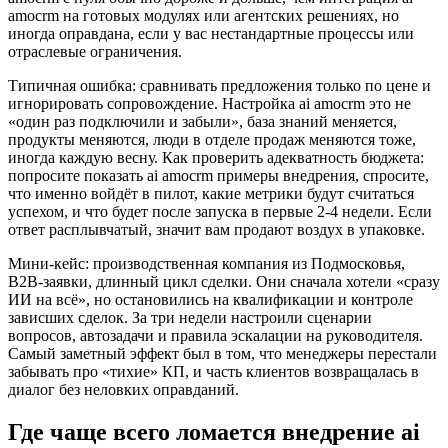
amocrm на готовых модулях или агентских решениях, но
иногда оправдана, если у вас нестандартные процессы или
отраслевые ограничения.
Типичная ошибка: сравнивать предложения только по цене и
игнорировать сопровождение. Настройка ai amocrm это не
«один раз подключили и забыли», база знаний меняется,
продукты меняются, люди в отделе продаж меняются тоже,
иногда каждую весну. Как проверить адекватность бюджета:
попросите показать ai amocrm примеры внедрения, спросите,
что именно войдёт в пилот, какие метрики будут считаться
успехом, и что будет после запуска в первые 2-4 недели. Если
ответ расплывчатый, значит вам продают воздух в упаковке.
Мини-кейс: производственная компания из Подмосковья,
B2B-заявки, длинный цикл сделки. Они сначала хотели «сразу
ИИ на всё», но остановились на квалификации и контроле
зависших сделок. За три недели настроили сценарии
вопросов, автозадачи и правила эскалации на руководителя.
Самый заметный эффект был в том, что менеджеры перестали
забывать про «тихие» КП, и часть клиентов возвращалась в
диалог без неловких оправданий.
Где чаще всего ломается внедрение ai