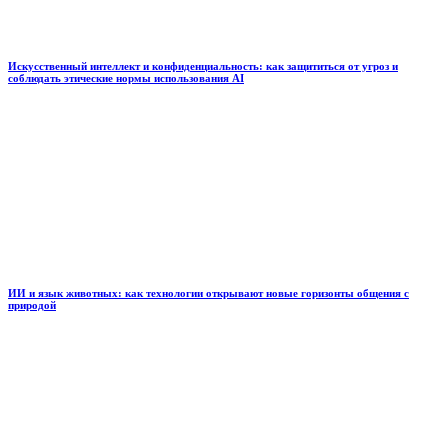
Искусственный интеллект и конфиденциальность: как защититься от угроз и
соблюдать этические нормы использования AI
ИИ и язык животных: как технологии открывают новые горизонты общения с
природой