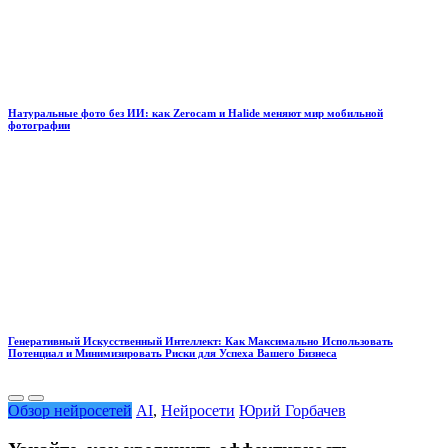
Натуральные фото без ИИ: как Zerocam и Halide меняют мир мобильной
фотографии
Генеративный Искусственный Интеллект: Как Максимально Использовать
Потенциал и Минимизировать Риски для Успеха Вашего Бизнеса
Обзор нейросетей
AI
,
Нейросети
Юрий Горбачев