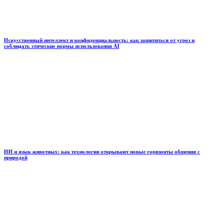
Искусственный интеллект и конфиденциальность: как защититься от угроз и
соблюдать этические нормы использования AI
ИИ и язык животных: как технологии открывают новые горизонты общения с
природой