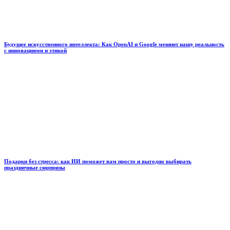
Будущее искусственного интеллекта: Как OpenAI и Google меняют нашу реальность
с инновациями и этикой
Подарки без стресса: как ИИ поможет вам просто и выгодно выбирать
праздничные сюрпризы