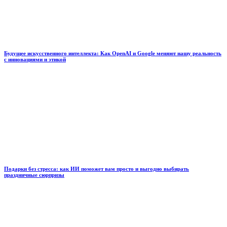
Будущее искусственного интеллекта: Как OpenAI и Google меняют нашу реальность
с инновациями и этикой
Подарки без стресса: как ИИ поможет вам просто и выгодно выбирать
праздничные сюрпризы