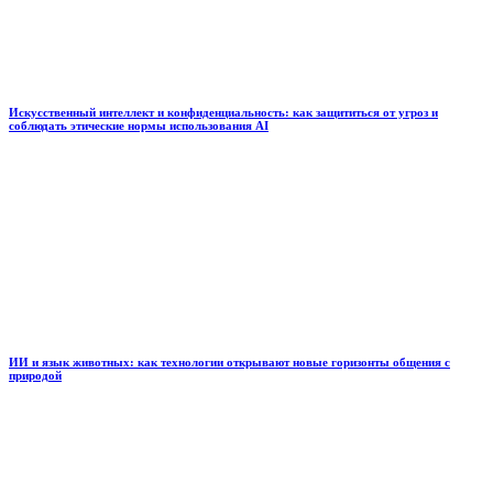
Искусственный интеллект и конфиденциальность: как защититься от угроз и
соблюдать этические нормы использования AI
ИИ и язык животных: как технологии открывают новые горизонты общения с
природой