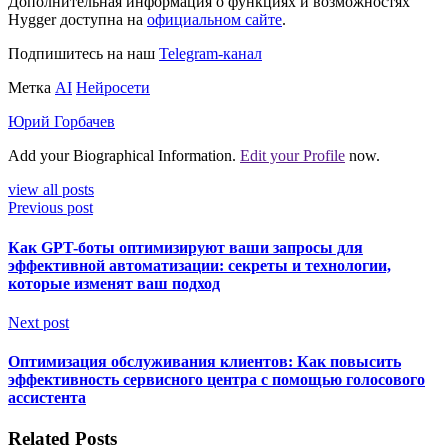
Дополнительная информация о функциях и возможностях
Hygger доступна на
официальном сайте
.
Подпишитесь на наш
Telegram-канал
Метка
AI
Нейросети
Юрий Горбачев
Add your Biographical Information.
Edit your Profile
now.
view all posts
Previous post
Как GPT-боты оптимизируют ваши запросы для
эффективной автоматизации: секреты и технологии,
которые изменят ваш подход
Next post
Оптимизация обслуживания клиентов: Как повысить
эффективность сервисного центра с помощью голосового
ассистента
Related Posts