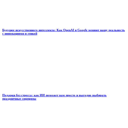
Будущее искусственного интеллекта: Как OpenAI и Google меняют нашу реальность
с инновациями и этикой
Подарки без стресса: как ИИ поможет вам просто и выгодно выбирать
праздничные сюрпризы