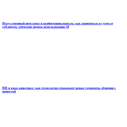
Искусственный интеллект и конфиденциальность: как защититься от угроз и
соблюдать этические нормы использования AI
ИИ и язык животных: как технологии открывают новые горизонты общения с
природой