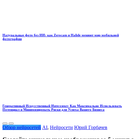
Натуральные фото без ИИ: как Zerocam и Halide меняют мир мобильной
фотографии
Генеративный Искусственный Интеллект: Как Максимально Использовать
Потенциал и Минимизировать Риски для Успеха Вашего Бизнеса
Обзор нейросетей
AI
,
Нейросети
Юрий Горбачев