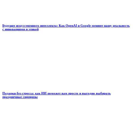
Будущее искусственного интеллекта: Как OpenAI и Google меняют нашу реальность
с инновациями и этикой
Подарки без стресса: как ИИ поможет вам просто и выгодно выбирать
праздничные сюрпризы