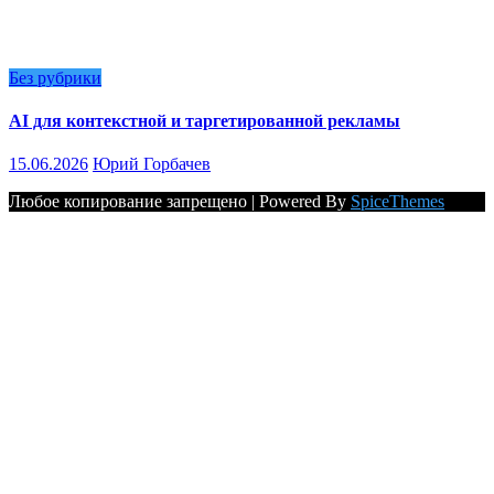
Без рубрики
AI для контекстной и таргетированной рекламы
15.06.2026
Юрий Горбачев
Любое копирование запрещено | Powered By
SpiceThemes