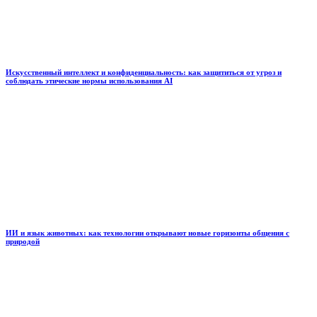
Искусственный интеллект и конфиденциальность: как защититься от угроз и
соблюдать этические нормы использования AI
ИИ и язык животных: как технологии открывают новые горизонты общения с
природой