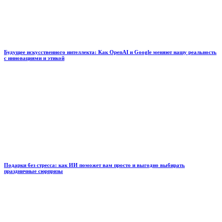
Будущее искусственного интеллекта: Как OpenAI и Google меняют нашу реальность
с инновациями и этикой
Подарки без стресса: как ИИ поможет вам просто и выгодно выбирать
праздничные сюрпризы