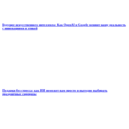
Будущее искусственного интеллекта: Как OpenAI и Google меняют нашу реальность
с инновациями и этикой
Подарки без стресса: как ИИ поможет вам просто и выгодно выбирать
праздничные сюрпризы