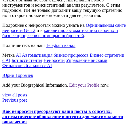
инструментов и консистентный анализ результатов. С этим
подходом, ИИ не только дополнит вашу текущую стратегию,
но и откроет новые возможности для ее развития.
Подробнее о нейросетях можно узнать на
Официальном сайте
нейросети Gen-2
и в
канале про автоматизацию рабочих и
бизнес процессов с помощью нейросетей
.
Подпишитесь на наш
Telegram-канал
Метка
AI
Автоматизация бизнес-процессов
Бизнес-стратегии
с AI
Бот-ассистенты
Нейросети
Управление рисками
Финансовый анализ с AI
Юрий Горбачев
Add your Biographical Information.
Edit your Profile
now.
view all posts
Previous post
Как нейросети преобразуют ваши посты в соцсетях:
автоматическое обновление контента для максимального
вовлечения