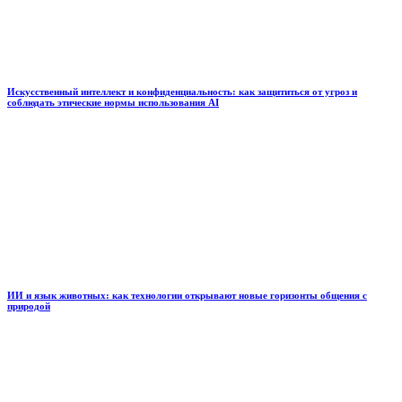
Искусственный интеллект и конфиденциальность: как защититься от угроз и
соблюдать этические нормы использования AI
ИИ и язык животных: как технологии открывают новые горизонты общения с
природой