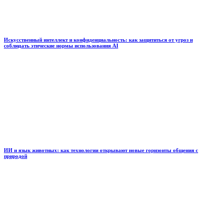
Искусственный интеллект и конфиденциальность: как защититься от угроз и
соблюдать этические нормы использования AI
ИИ и язык животных: как технологии открывают новые горизонты общения с
природой