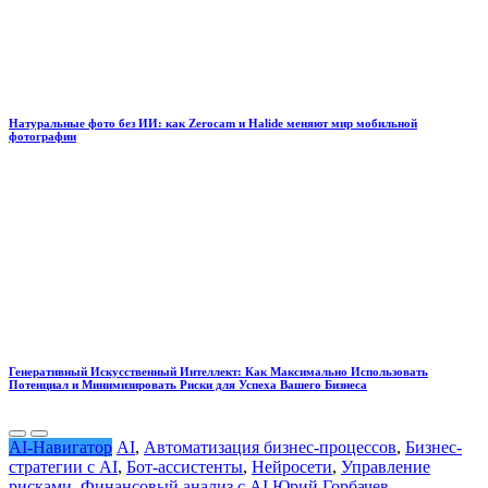
Натуральные фото без ИИ: как Zerocam и Halide меняют мир мобильной
фотографии
Генеративный Искусственный Интеллект: Как Максимально Использовать
Потенциал и Минимизировать Риски для Успеха Вашего Бизнеса
AI-Навигатор
AI
,
Автоматизация бизнес-процессов
,
Бизнес-
стратегии с AI
,
Бот-ассистенты
,
Нейросети
,
Управление
рисками
,
Финансовый анализ с AI
Юрий Горбачев