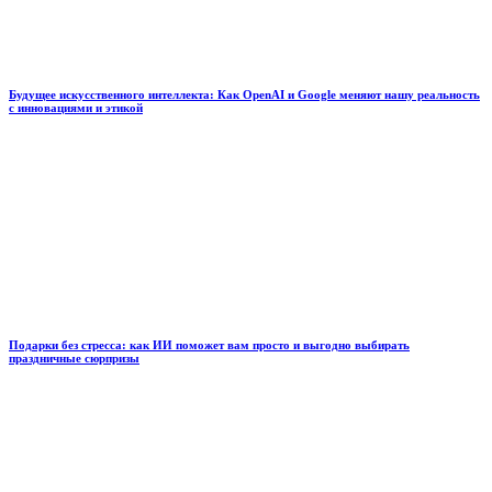
Будущее искусственного интеллекта: Как OpenAI и Google меняют нашу реальность
с инновациями и этикой
Подарки без стресса: как ИИ поможет вам просто и выгодно выбирать
праздничные сюрпризы