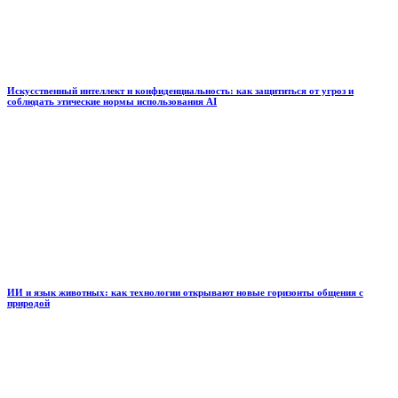
Искусственный интеллект и конфиденциальность: как защититься от угроз и
соблюдать этические нормы использования AI
ИИ и язык животных: как технологии открывают новые горизонты общения с
природой