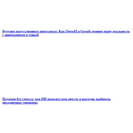
Будущее искусственного интеллекта: Как OpenAI и Google меняют нашу реальность
с инновациями и этикой
Подарки без стресса: как ИИ поможет вам просто и выгодно выбирать
праздничные сюрпризы