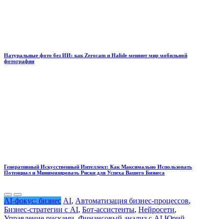
Натуральные фото без ИИ: как Zerocam и Halide меняют мир мобильной
фотографии
Генеративный Искусственный Интеллект: Как Максимально Использовать
Потенциал и Минимизировать Риски для Успеха Вашего Бизнеса
AI-фокус: бизнес
AI
,
Автоматизация бизнес-процессов
,
Бизнес-стратегии с AI
,
Бот-ассистенты
,
Нейросети
,
Управление рисками
,
Финансовый анализ с AI
Юрий