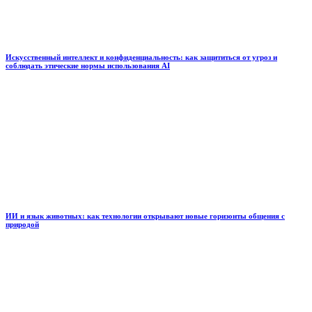
Искусственный интеллект и конфиденциальность: как защититься от угроз и
соблюдать этические нормы использования AI
ИИ и язык животных: как технологии открывают новые горизонты общения с
природой