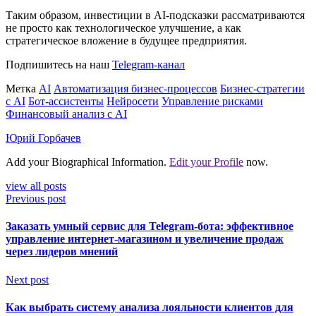
Таким образом, инвестиции в AI-подсказки рассматриваются
не просто как технологическое улучшение, а как
стратегическое вложение в будущее предприятия.
Подпишитесь на наш
Telegram-канал
Метка
AI
Автоматизация бизнес-процессов
Бизнес-стратегии
с AI
Бот-ассистенты
Нейросети
Управление рисками
Финансовый анализ с AI
Юрий Горбачев
Add your Biographical Information.
Edit your Profile
now.
view all posts
Previous post
Заказать умный сервис для Telegram-бота: эффективное
управление интернет-магазином и увеличение продаж
через лидеров мнений
Next post
Как выбрать систему анализа лояльности клиентов для