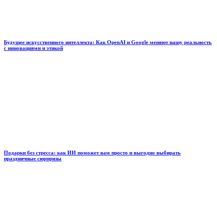
Будущее искусственного интеллекта: Как OpenAI и Google меняют нашу реальность
с инновациями и этикой
Подарки без стресса: как ИИ поможет вам просто и выгодно выбирать
праздничные сюрпризы