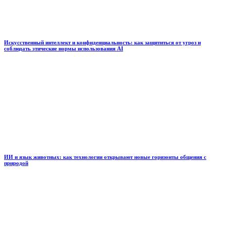
Искусственный интеллект и конфиденциальность: как защититься от угроз и
соблюдать этические нормы использования AI
ИИ и язык животных: как технологии открывают новые горизонты общения с
природой