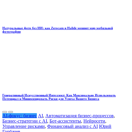
Натуральные фото без ИИ: как Zerocam и Halide меняют мир мобильной
фотографии
Генеративный Искусственный Интеллект: Как Максимально Использовать
Потенциал и Минимизировать Риски для Успеха Вашего Бизнеса
AI-фокус: бизнес
AI
,
Автоматизация бизнес-процессов
,
Бизнес-стратегии с AI
,
Бот-ассистенты
,
Нейросети
,
Управление рисками
,
Финансовый анализ с AI
Юрий
Горбачев