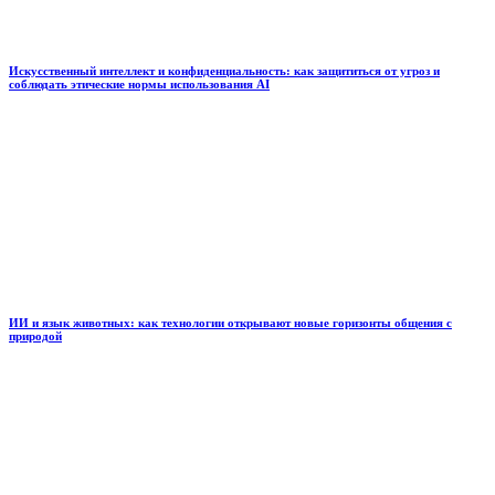
Искусственный интеллект и конфиденциальность: как защититься от угроз и
соблюдать этические нормы использования AI
ИИ и язык животных: как технологии открывают новые горизонты общения с
природой