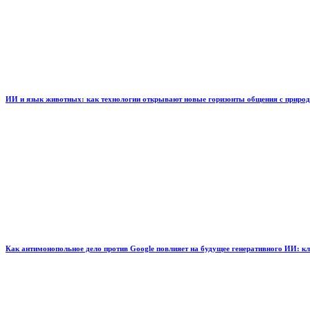
ИИ и язык животных: как технологии открывают новые горизонты общения с приро
Как антимонопольное дело против Google повлияет на будущее генеративного ИИ: к