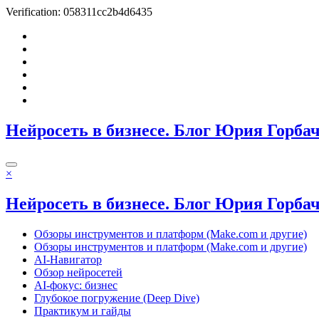
Verification: 058311cc2b4d6435
Перейти
к
содержимому
Нейросеть в бизнесе. Блог Юрия Горба
×
Нейросеть в бизнесе. Блог Юрия Горба
Обзоры инструментов и платформ (Make.com и другие)
Обзоры инструментов и платформ (Make.com и другие)
AI-Навигатор
Обзор нейросетей
AI-фокус: бизнес
Глубокое погружение (Deep Dive)
Практикум и гайды