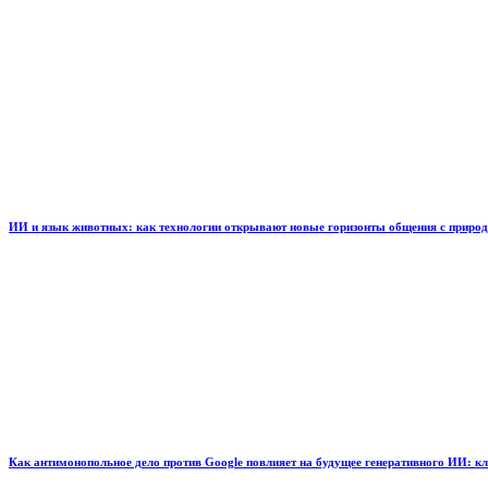
ИИ и язык животных: как технологии открывают новые горизонты общения с приро
Как антимонопольное дело против Google повлияет на будущее генеративного ИИ: к