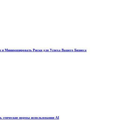
 и Минимизировать Риски для Успеха Вашего Бизнеса
ть этические нормы использования AI