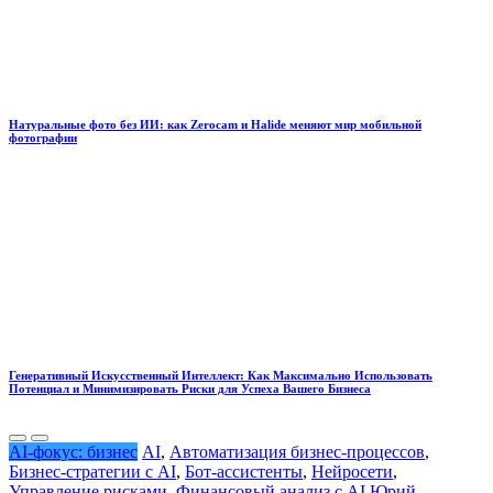
Натуральные фото без ИИ: как Zerocam и Halide меняют мир мобильной
фотографии
Генеративный Искусственный Интеллект: Как Максимально Использовать
Потенциал и Минимизировать Риски для Успеха Вашего Бизнеса
AI-фокус: бизнес
AI
,
Автоматизация бизнес-процессов
,
Бизнес-стратегии с AI
,
Бот-ассистенты
,
Нейросети
,
Управление рисками
,
Финансовый анализ с AI
Юрий