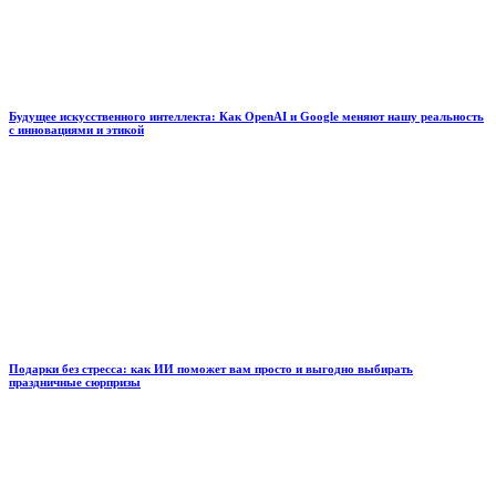
Будущее искусственного интеллекта: Как OpenAI и Google меняют нашу реальность
с инновациями и этикой
Подарки без стресса: как ИИ поможет вам просто и выгодно выбирать
праздничные сюрпризы