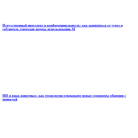
Искусственный интеллект и конфиденциальность: как защититься от угроз и
соблюдать этические нормы использования AI
ИИ и язык животных: как технологии открывают новые горизонты общения с
природой