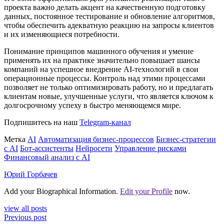
проекта важно делать акцент на качественную подготовку
данных, постоянное тестирование и обновление алгоритмов,
чтобы обеспечить адекватную реакцию на запросы клиентов
и их изменяющиеся потребности.
Понимание принципов машинного обучения и умение
применять их на практике значительно повышает шансы
компаний на успешное внедрение AI-технологий в свои
операционные процессы. Контроль над этими процессами
позволяет не только оптимизировать работу, но и предлагать
клиентам новые, улучшенные услуги, что является ключом к
долгосрочному успеху в быстро меняющемся мире.
Подпишитесь на наш
Telegram-канал
Метка
AI
Автоматизация бизнес-процессов
Бизнес-стратегии
с AI
Бот-ассистенты
Нейросети
Управление рисками
Финансовый анализ с AI
Юрий Горбачев
Add your Biographical Information.
Edit your Profile
now.
view all posts
Previous post