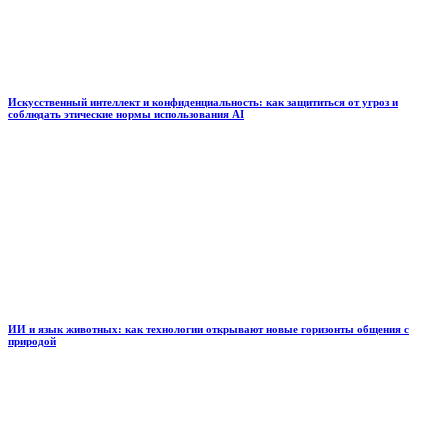
Искусственный интеллект и конфиденциальность: как защититься от угроз и
соблюдать этические нормы использования AI
ИИ и язык животных: как технологии открывают новые горизонты общения с
природой