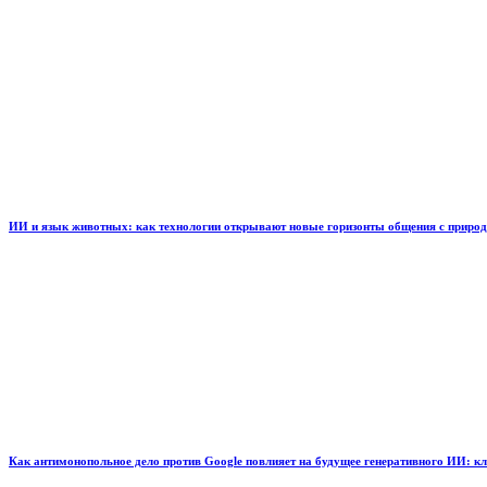
ИИ и язык животных: как технологии открывают новые горизонты общения с приро
Как антимонопольное дело против Google повлияет на будущее генеративного ИИ: к