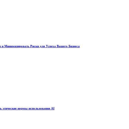
 и Минимизировать Риски для Успеха Вашего Бизнеса
ть этические нормы использования AI