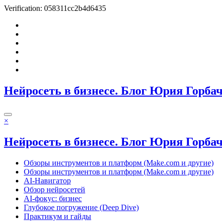
Verification: 058311cc2b4d6435
Перейти
к
содержимому
Нейросеть в бизнесе. Блог Юрия Горба
×
Нейросеть в бизнесе. Блог Юрия Горба
Обзоры инструментов и платформ (Make.com и другие)
Обзоры инструментов и платформ (Make.com и другие)
AI-Навигатор
Обзор нейросетей
AI-фокус: бизнес
Глубокое погружение (Deep Dive)
Практикум и гайды