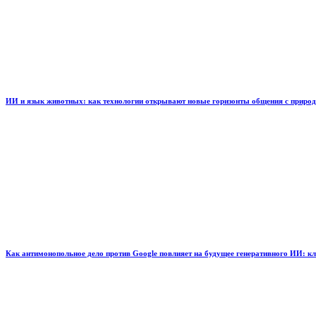
ИИ и язык животных: как технологии открывают новые горизонты общения с приро
Как антимонопольное дело против Google повлияет на будущее генеративного ИИ: к