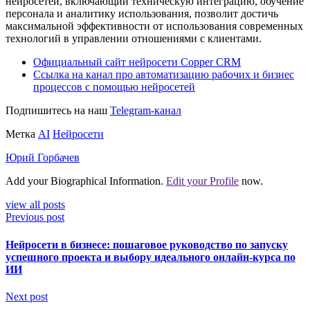
нейросетей, включающий техническую интеграцию, обучение
персонала и аналитику использования, позволит достичь
максимальной эффективности от использования современных
технологий в управлении отношениями с клиентами.
Официальный сайт нейросети Copper CRM
Ссылка на канал про автоматизацию рабочих и бизнес
процессов с помощью нейросетей
Подпишитесь на наш
Telegram-канал
Метка
AI
Нейросети
Юрий Горбачев
Add your Biographical Information.
Edit your Profile
now.
view all posts
Previous post
Нейросети в бизнесе: пошаговое руководство по запуску
успешного проекта и выбору идеального онлайн-курса по
ИИ
Next post