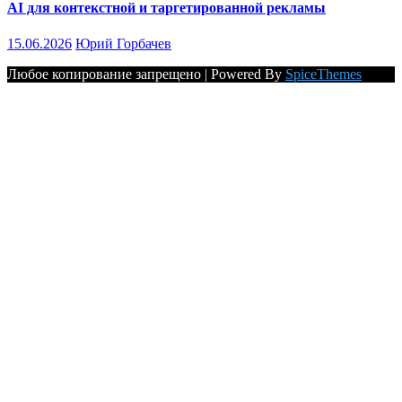
AI для контекстной и таргетированной рекламы
15.06.2026
Юрий Горбачев
Любое копирование запрещено | Powered By
SpiceThemes