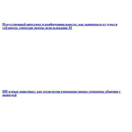
Искусственный интеллект и конфиденциальность: как защититься от угроз и
соблюдать этические нормы использования AI
ИИ и язык животных: как технологии открывают новые горизонты общения с
природой