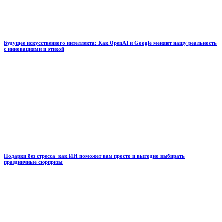
Будущее искусственного интеллекта: Как OpenAI и Google меняют нашу реальность
с инновациями и этикой
Подарки без стресса: как ИИ поможет вам просто и выгодно выбирать
праздничные сюрпризы