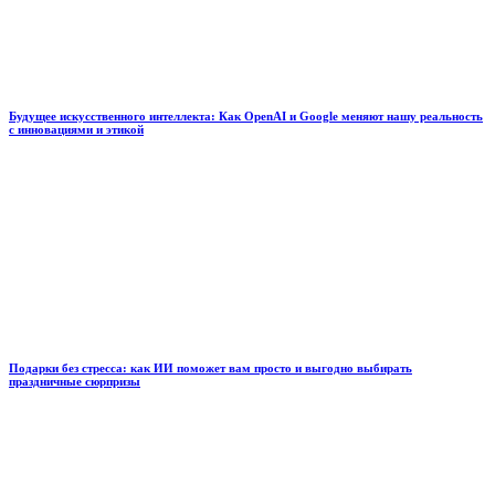
Будущее искусственного интеллекта: Как OpenAI и Google меняют нашу реальность
с инновациями и этикой
Подарки без стресса: как ИИ поможет вам просто и выгодно выбирать
праздничные сюрпризы