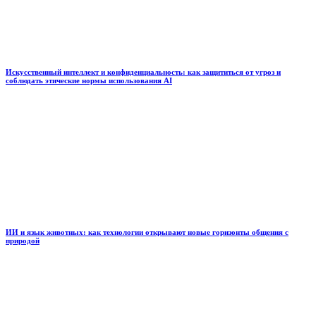
Искусственный интеллект и конфиденциальность: как защититься от угроз и
соблюдать этические нормы использования AI
ИИ и язык животных: как технологии открывают новые горизонты общения с
природой