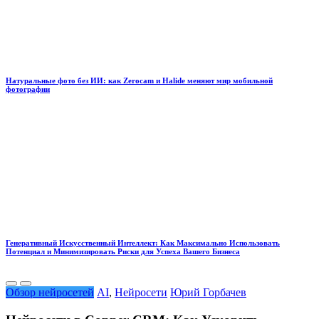
Натуральные фото без ИИ: как Zerocam и Halide меняют мир мобильной
фотографии
Генеративный Искусственный Интеллект: Как Максимально Использовать
Потенциал и Минимизировать Риски для Успеха Вашего Бизнеса
Обзор нейросетей
AI
,
Нейросети
Юрий Горбачев