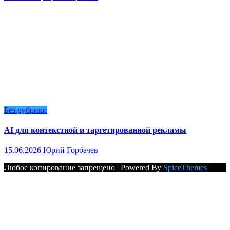
Без рубрики
AI для контекстной и таргетированной рекламы
15.06.2026
Юрий Горбачев
Любое копирование запрещено | Powered By
SpiceThemes