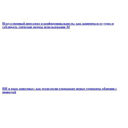
Искусственный интеллект и конфиденциальность: как защититься от угроз и
соблюдать этические нормы использования AI
ИИ и язык животных: как технологии открывают новые горизонты общения с
природой