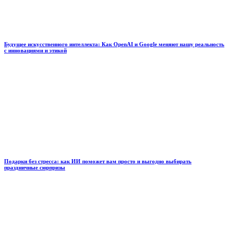
Будущее искусственного интеллекта: Как OpenAI и Google меняют нашу реальность
с инновациями и этикой
Подарки без стресса: как ИИ поможет вам просто и выгодно выбирать
праздничные сюрпризы