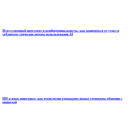
Искусственный интеллект и конфиденциальность: как защититься от угроз и
соблюдать этические нормы использования AI
ИИ и язык животных: как технологии открывают новые горизонты общения с
природой