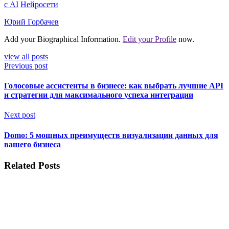
с AI
Нейросети
Юрий Горбачев
Add your Biographical Information.
Edit your Profile
now.
view all posts
Previous post
Голосовые ассистенты в бизнесе: как выбрать лучшие API
и стратегии для максимального успеха интеграции
Next post
Domo: 5 мощных преимуществ визуализации данных для
вашего бизнеса
Related Posts