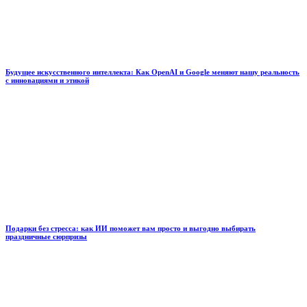
Будущее искусственного интеллекта: Как OpenAI и Google меняют нашу реальность
с инновациями и этикой
Подарки без стресса: как ИИ поможет вам просто и выгодно выбирать
праздничные сюрпризы