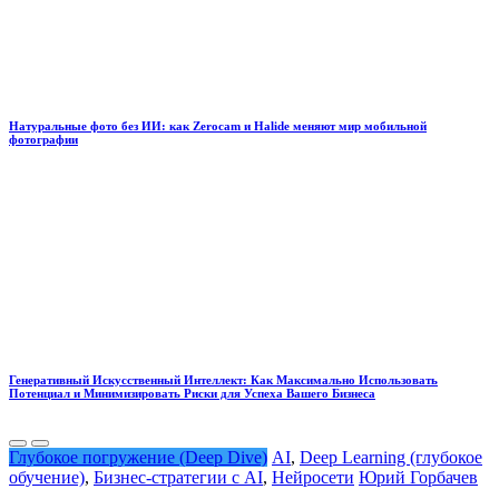
Натуральные фото без ИИ: как Zerocam и Halide меняют мир мобильной
фотографии
Генеративный Искусственный Интеллект: Как Максимально Использовать
Потенциал и Минимизировать Риски для Успеха Вашего Бизнеса
Глубокое погружение (Deep Dive)
AI
,
Deep Learning (глубокое
обучение)
,
Бизнес-стратегии с AI
,
Нейросети
Юрий Горбачев