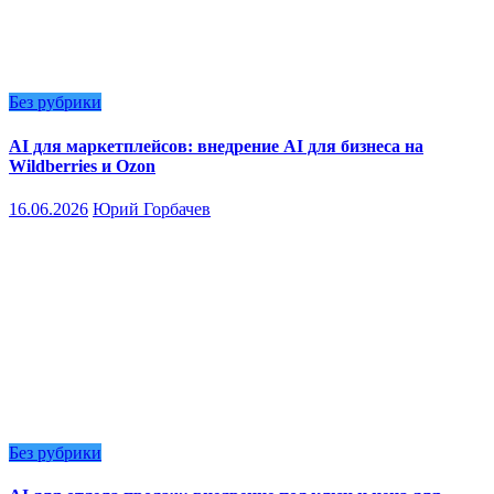
Без рубрики
AI для маркетплейсов: внедрение AI для бизнеса на
Wildberries и Ozon
16.06.2026
Юрий Горбачев
Без рубрики