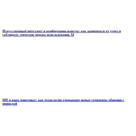
Искусственный интеллект и конфиденциальность: как защититься от угроз и
соблюдать этические нормы использования AI
ИИ и язык животных: как технологии открывают новые горизонты общения с
природой