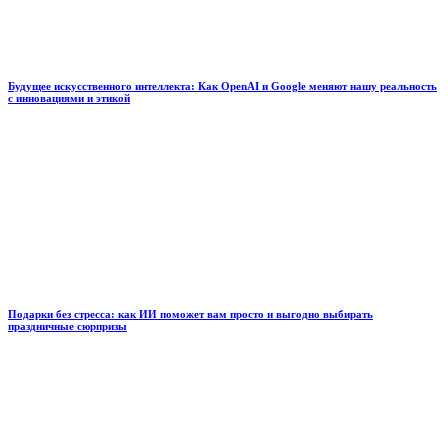
Будущее искусственного интеллекта: Как OpenAI и Google меняют нашу реальность
с инновациями и этикой
Подарки без стресса: как ИИ поможет вам просто и выгодно выбирать
праздничные сюрпризы