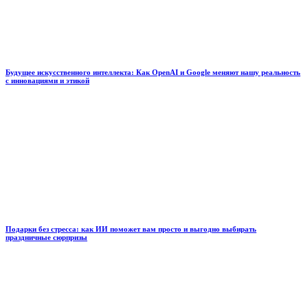
Будущее искусственного интеллекта: Как OpenAI и Google меняют нашу реальность
с инновациями и этикой
Подарки без стресса: как ИИ поможет вам просто и выгодно выбирать
праздничные сюрпризы