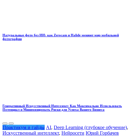
Натуральные фото без ИИ: как Zerocam и Halide меняют мир мобильной
фотографии
Генеративный Искусственный Интеллект: Как Максимально Использовать
Потенциал и Минимизировать Риски для Успеха Вашего Бизнеса
Практикум и гайды
AI
,
Deep Learning (глубокое обучение)
,
Искусственный интеллект
,
Нейросети
Юрий Горбачев