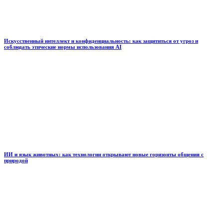
Искусственный интеллект и конфиденциальность: как защититься от угроз и
соблюдать этические нормы использования AI
ИИ и язык животных: как технологии открывают новые горизонты общения с
природой