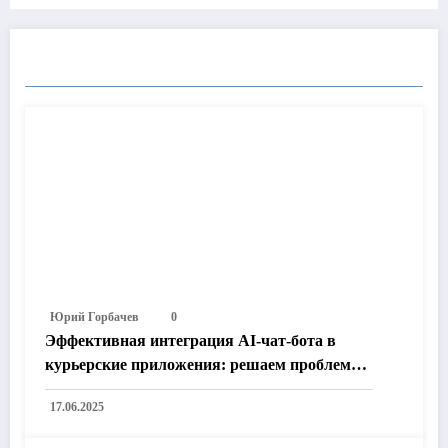
RELATED POSTS
Юрий Горбачев
0
Эффективная интеграция AI-чат-бота в
курьерские приложения: решаем проблемы
доставки и увеличиваем продуктивность
17.06.2025
курьеров