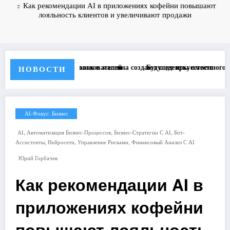
Как рекомендации AI в приложениях кофейни повышают
лояльность клиентов и увеличивают продажи
ользователей
овек и машина создают шедевры вместе
Будущее искусственного интеллекта: Как OpenAI
НОВОСТИ
AI-Фокус: Бизнес
,
,
,
AI
Автоматизация Бизнес-Процессов
Бизнес-Стратегии С AI
Бот-
,
,
,
Ассистенты
Нейросети
Управление Рисками
Финансовый Анализ С AI
Юрий Горбачев
Как рекомендации AI в
приложениях кофейни
повышают лояльность