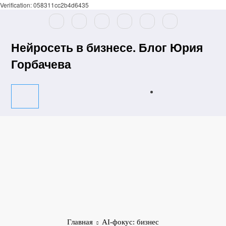
Verification: 058311cc2b4d6435
Перейти
к
содержимому
Нейросеть в бизнесе. Блог Юрия
Горбачева
Главная
AI-фокус: бизнес