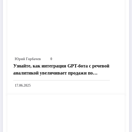
Юрий Горбачев
0
Узнайте, как интеграция GPT-бота с речевой
аналитикой увеличивает продажи по
телефону: 5 мощных преимуществ для
17.06.2025
вашего бизнеса