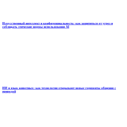
Искусственный интеллект и конфиденциальность: как защититься от угроз и
соблюдать этические нормы использования AI
ИИ и язык животных: как технологии открывают новые горизонты общения с
природой