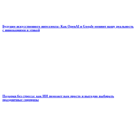
Будущее искусственного интеллекта: Как OpenAI и Google меняют нашу реальность
с инновациями и этикой
Подарки без стресса: как ИИ поможет вам просто и выгодно выбирать
праздничные сюрпризы