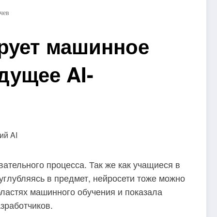
чев
ирует машинное
дущее AI-
вательного процесса. Так же как учащиеся в
 углубляясь в предмет, нейросети тоже можно
бластях машинного обучения и показала
зработчиков.