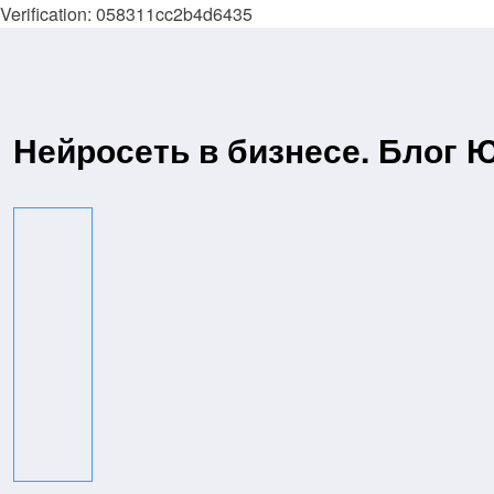
Verification: 058311cc2b4d6435
Перейти
к
содержимому
Нейросеть в бизнесе. Блог 