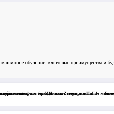
т машинное обучение: ключевые преимущества и бу
здничные сюрпризы
И: как Zerocam и Halide меняют мир мобильной фото
Генеративный Искусственны