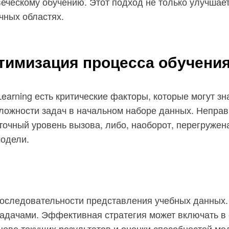
ческому обучению. Этот подход не только улучшает 
чных областях.
тимизация процесса обучени
Learning есть критические факторы, которые могут з
сложности задач в начальном наборе данных. Неправ
точный уровень вызова, либо, наоборот, перегружен
модели.
следовательности представления учебных данных. Эт
задачами. Эффективная стратегия может включать в
нове текущих результатов и оценки способностей мо