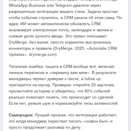
WhatsApp Business или Telegram-диалоги через
разрешенные интеграции вашего стека. Задача простая:
чтобы событие случилось, а CRM узнала об этом сама. По
идее, ИИ может автоматически обновлять CRM,
анализируя электронную почту, календари и звонки и
снижая долю ручного ввода. Это прямо описывает
DryMerge, без магии, просто корректно выстроенные
коннекторы и правила (DryMerge, 2025, «Automate CRM
Updates», drymerge.com).
Типичная ошибка: тащить в CRM вообще всё, включая
личные переписки и «перекину вам мем». В результате
менеджеры теряют доверие к ленте, а follow up
триггерится на мусор. Проверка: откройте 20 карточек,
пролистайте историю и убедитесь, что 80% событий
реально помогают понять, что происходит со сделкой.
Если нет, режьте шум и нормализуйте типы активностей.
Самородок:
Лучший признак, что интеграция работает,
это когда менеджер перестает писать «созвон был» и
просто продолжает разговор по делу.