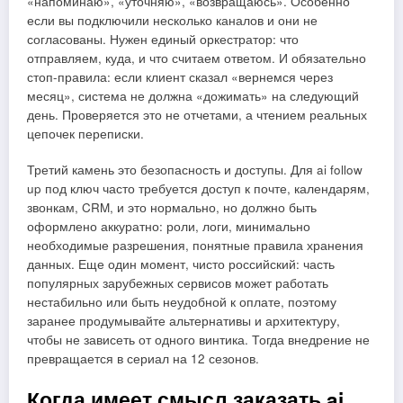
«напоминаю», «уточняю», «возвращаюсь». Особенно
если вы подключили несколько каналов и они не
согласованы. Нужен единый оркестратор: что
отправляем, куда, и что считаем ответом. И обязательно
стоп-правила: если клиент сказал «вернемся через
месяц», система не должна «дожимать» на следующий
день. Проверяется это не отчетами, а чтением реальных
цепочек переписки.
Третий камень это безопасность и доступы. Для ai follow
up под ключ часто требуется доступ к почте, календарям,
звонкам, CRM, и это нормально, но должно быть
оформлено аккуратно: роли, логи, минимально
необходимые разрешения, понятные правила хранения
данных. Еще один момент, чисто российский: часть
популярных зарубежных сервисов может работать
нестабильно или быть неудобной к оплате, поэтому
заранее продумывайте альтернативы и архитектуру,
чтобы не зависеть от одного винтика. Тогда внедрение не
превращается в сериал на 12 сезонов.
Когда имеет смысл заказать ai