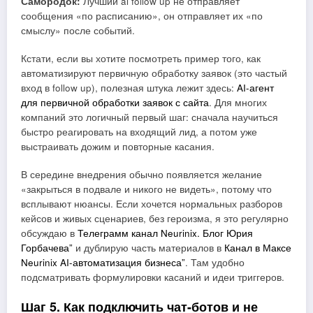
Самородок:
Лучший ai follow up не отправляет
сообщения «по расписанию», он отправляет их «по
смыслу» после событий.
Кстати, если вы хотите посмотреть пример того, как
автоматизируют первичную обработку заявок (это частый
вход в follow up), полезная штука лежит здесь:
AI-агент
для первичной обработки заявок с сайта
. Для многих
компаний это логичный первый шаг: сначала научиться
быстро реагировать на входящий лид, а потом уже
выстраивать дожим и повторные касания.
В середине внедрения обычно появляется желание
«закрыться в подвале и никого не видеть», потому что
всплывают нюансы. Если хочется нормальных разборов
кейсов и живых сценариев, без героизма, я это регулярно
обсуждаю в
Телеграмм канал Neurinix. Блог Юрия
Горбачева”
и дублирую часть материалов в
Канал в Максе
Neurinix AI-автоматизация бизнеса”
. Там удобно
подсматривать формулировки касаний и идеи триггеров.
Шаг 5. Как подключить чат-ботов и не