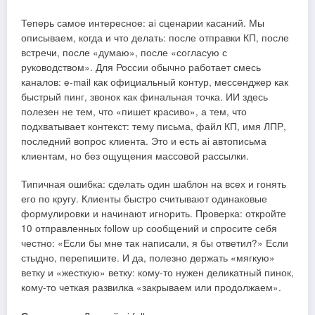
Теперь самое интересное: ai сценарии касаний. Мы
описываем, когда и что делать: после отправки КП, после
встречи, после «думаю», после «согласую с
руководством». Для России обычно работает смесь
каналов: e-mail как официальный контур, мессенджер как
быстрый пинг, звонок как финальная точка. ИИ здесь
полезен не тем, что «пишет красиво», а тем, что
подхватывает контекст: тему письма, файл КП, имя ЛПР,
последний вопрос клиента. Это и есть ai автописьма
клиентам, но без ощущения массовой рассылки.
Типичная ошибка: сделать один шаблон на всех и гонять
его по кругу. Клиенты быстро считывают одинаковые
формулировки и начинают игнорить. Проверка: откройте
10 отправленных follow up сообщений и спросите себя
честно: «Если бы мне так написали, я бы ответил?» Если
стыдно, перепишите. И да, полезно держать «мягкую»
ветку и «жесткую» ветку: кому-то нужен деликатный пинок,
кому-то четкая развилка «закрываем или продолжаем».