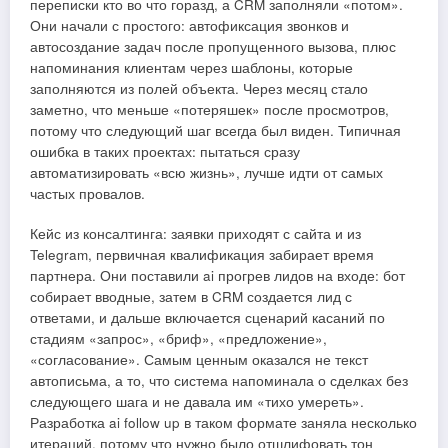
переписки кто во что горазд, а CRM заполняли «потом».
Они начали с простого: автофиксация звонков и
автосоздание задач после пропущенного вызова, плюс
напоминания клиентам через шаблоны, которые
заполняются из полей объекта. Через месяц стало
заметно, что меньше «потеряшек» после просмотров,
потому что следующий шаг всегда был виден. Типичная
ошибка в таких проектах: пытаться сразу
автоматизировать «всю жизнь», лучше идти от самых
частых провалов.
Кейс из консалтинга: заявки приходят с сайта и из
Telegram, первичная квалификация забирает время
партнера. Они поставили ai прогрев лидов на входе: бот
собирает вводные, затем в CRM создается лид с
ответами, и дальше включается сценарий касаний по
стадиям «запрос», «бриф», «предложение»,
«согласование». Самым ценным оказался не текст
автописьма, а то, что система напоминала о сделках без
следующего шага и не давала им «тихо умереть».
Разработка ai follow up в таком формате заняла несколько
итераций, потому что нужно было отшлифовать тон