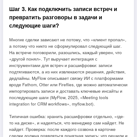
Шаг 3. Как подключить записи встреч и
превратить разговоры в задачи и
следующие шаги?
Многие сделки зависают не потому, что «клиент пропал»,
а потому что никто не сформулировал следующий шаг.
На встрече поговорили, разошлись, каждый уверен, что
«другой понял». Тут выручает интеграция с
инструментами для встреч и расшифровки: записи
подтягиваются, а из них извлекаются решения, действия,
дедлайны. MyFlow описывает связку ИИ с платформами
вроде Fathom, Otter или Fireflies, где можно автоматически
импортировать записи и доставать ключевые инсайты и
последующие шаги (MyFlow, 2025, «Meeting tools
integration for CRM workflows», myflow.bot).
Типичная ошибка: хранить расшифровки отдельно, «где-
то на диске», и надеяться, что менеджер сам найдет. Не
найдет. Проверка: после каждого созвона в карточке
сделки должна появляться понятная запись: что решили и