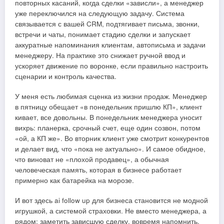
повторных касаний, когда сделки «зависли», а менеджер
уже переключился на следующую задачу. Система
связывается с вашей CRM, подтягивает письма, звонки,
встречи и чаты, понимает стадию сделки и запускает
аккуратные напоминания клиентам, автописьма и задачи
менеджеру. На практике это снижает ручной ввод и
ускоряет движение по воронке, если правильно настроить
сценарии и контроль качества.
У меня есть любимая сценка из жизни продаж. Менеджер
в пятницу обещает «в понедельник пришлю КП», клиент
кивает, все довольны. В понедельник менеджера уносит
вихрь: планерка, срочный счет, еще один созвон, потом
«ой, а КП же». Во вторник клиент уже смотрит конкурентов
и делает вид, что «пока не актуально». И самое обидное,
что виноват не «плохой продавец», а обычная
человеческая память, которая в бизнесе работает
примерно как батарейка на морозе.
И вот здесь ai follow up для бизнеса становится не модной
игрушкой, а системой страховки. Не вместо менеджера, а
рядом: заметить зависшую сделку, вовремя напомнить,