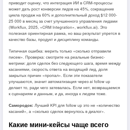
приводит оценку, что интеграция ИИ в CRM-процессы
может дать рост конверсии лидов на 45%, сокращение
цикла продаж на 60% и дополнительный доход $12 000-
25 000 в месяц за счет улучшенного управления лидами
(Workflux, 2025, «CRM Integration», workflux.ai). Это
полезная ориентирная рамка, но ваш результат упрется в
качество базы, продукт и дисциплину команды.
Типичная ошибка: мерить только «сколько отправили
писем». Проверка: смотрите на реальные бизнес-
метрики: доля сделок без следующего шага, время между
касаниями, скорость ответа на входящий лид, доля
закрытых причин «пропал». Если эти показатели
улучшаются, значит автоматизация через ai follow up
делает то, ради чего затевалась. Если нет, возвращаемся
к сценариям и данным, и да, иногда к людям тоже.
Самородок:
Лучший KPI для follow up это не «количество
касаний», а «сколько сделок вернулось в диалог».
Какие мини-кейсы чаще всего