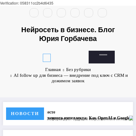
Verification: 058311cc2b4d6435
Перейти
к
содержимому
Нейросеть в бизнесе. Блог
Юрия Горбачева
Главная
Без рубрики
AI follow up для бизнеса — внедрение под ключ с CRM и
дожимом заявок
НОВОСТИ
та: Как OpenAI и Google меняют нашу реальность с инновациями и 
Подарки без стресса: как ИИ помож