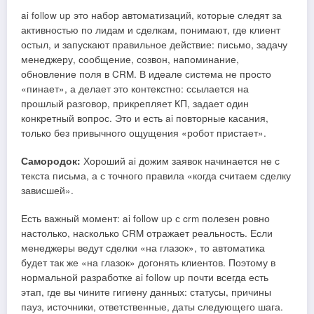
ai follow up это набор автоматизаций, которые следят за
активностью по лидам и сделкам, понимают, где клиент
остыл, и запускают правильное действие: письмо, задачу
менеджеру, сообщение, созвон, напоминание,
обновление поля в CRM. В идеале система не просто
«пинает», а делает это контекстно: ссылается на
прошлый разговор, прикрепляет КП, задает один
конкретный вопрос. Это и есть ai повторные касания,
только без привычного ощущения «робот пристает».
Самородок:
Хороший ai дожим заявок начинается не с
текста письма, а с точного правила «когда считаем сделку
зависшей».
Есть важный момент: ai follow up с crm полезен ровно
настолько, насколько CRM отражает реальность. Если
менеджеры ведут сделки «на глазок», то автоматика
будет так же «на глазок» догонять клиентов. Поэтому в
нормальной разработке ai follow up почти всегда есть
этап, где вы чините гигиену данных: статусы, причины
пауз, источники, ответственные, даты следующего шага.