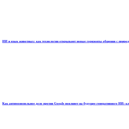
ИИ и язык животных: как технологии открывают новые горизонты общения с приро
Как антимонопольное дело против Google повлияет на будущее генеративного ИИ: к