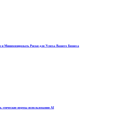
 и Минимизировать Риски для Успеха Вашего Бизнеса
ть этические нормы использования AI