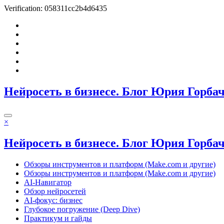
Verification: 058311cc2b4d6435
Перейти
к
содержимому
Нейросеть в бизнесе. Блог Юрия Горба
×
Нейросеть в бизнесе. Блог Юрия Горба
Обзоры инструментов и платформ (Make.com и другие)
Обзоры инструментов и платформ (Make.com и другие)
AI-Навигатор
Обзор нейросетей
AI-фокус: бизнес
Глубокое погружение (Deep Dive)
Практикум и гайды