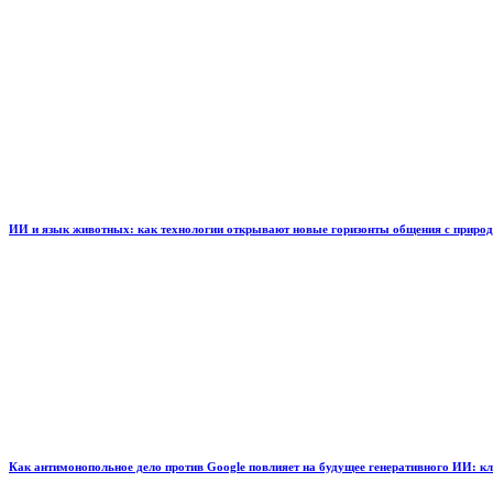
ИИ и язык животных: как технологии открывают новые горизонты общения с приро
Как антимонопольное дело против Google повлияет на будущее генеративного ИИ: к