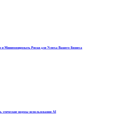
 и Минимизировать Риски для Успеха Вашего Бизнеса
ть этические нормы использования AI