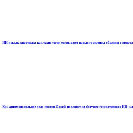
ИИ и язык животных: как технологии открывают новые горизонты общения с приро
Как антимонопольное дело против Google повлияет на будущее генеративного ИИ: к