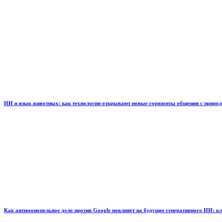
ИИ и язык животных: как технологии открывают новые горизонты общения с приро
Как антимонопольное дело против Google повлияет на будущее генеративного ИИ: к