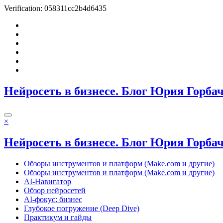
Verification: 058311cc2b4d6435
Перейти
к
содержимому
Нейросеть в бизнесе. Блог Юрия Горба
×
Нейросеть в бизнесе. Блог Юрия Горба
Обзоры инструментов и платформ (Make.com и другие)
Обзоры инструментов и платформ (Make.com и другие)
AI-Навигатор
Обзор нейросетей
AI-фокус: бизнес
Глубокое погружение (Deep Dive)
Практикум и гайды