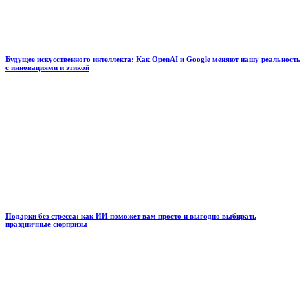
Будущее искусственного интеллекта: Как OpenAI и Google меняют нашу реальность
с инновациями и этикой
Подарки без стресса: как ИИ поможет вам просто и выгодно выбирать
праздничные сюрпризы