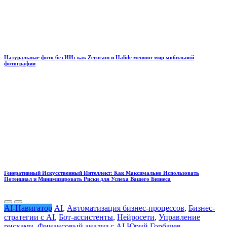
Натуральные фото без ИИ: как Zerocam и Halide меняют мир мобильной
фотографии
Генеративный Искусственный Интеллект: Как Максимально Использовать
Потенциал и Минимизировать Риски для Успеха Вашего Бизнеса
AI-Навигатор
AI
,
Автоматизация бизнес-процессов
,
Бизнес-
стратегии с AI
,
Бот-ассистенты
,
Нейросети
,
Управление
рисками
,
Финансовый анализ с AI
Юрий Горбачев