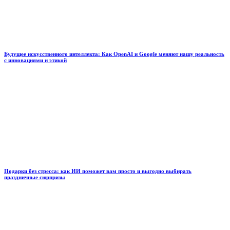
Будущее искусственного интеллекта: Как OpenAI и Google меняют нашу реальность
с инновациями и этикой
Подарки без стресса: как ИИ поможет вам просто и выгодно выбирать
праздничные сюрпризы