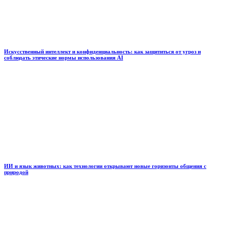
Искусственный интеллект и конфиденциальность: как защититься от угроз и
соблюдать этические нормы использования AI
ИИ и язык животных: как технологии открывают новые горизонты общения с
природой