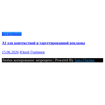
Без рубрики
AI для контекстной и таргетированной рекламы
15.06.2026
Юрий Горбачев
Любое копирование запрещено | Powered By
SpiceThemes