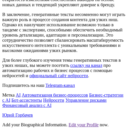
новых данных и тенденций укрепляют доверие к бренду.
В заключение, генеративные тексты несомненно могут играть
важную роль в процессе создания контента для узких ниш.
Однако их наилучшее использование возможно только в
тандеме с экспертами, способными обеспечить необходимый
уровень детализации, адаптации и персонализации. Это
сотрудничество позволяет сбалансировать масштабируемость
искусственного интеллекта с уникальными требованиями и
высокими ожиданиями узких рынков.
Для более глубокого изучения темы генеративных текстов в
узких нишах, вы можете посетить
ссылку на канал
про
автоматизацию рабочих и бизнес процессов с помощью
нейросетей и
официальный сайт нейросети
.
Подпишитесь на наш
Telegram-канал
Метка
AI
Автоматизация бизнес-процессов
Бизнес-стратегии
с AI
Бот-ассистенты
Нейросети
Управление рисками
Финансовый анализ с AI
Юрий Горбачев
Add your Biographical Information.
Edit your Profile
now.