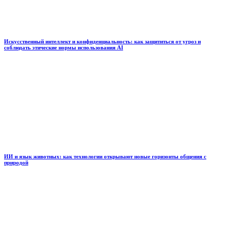
Искусственный интеллект и конфиденциальность: как защититься от угроз и
соблюдать этические нормы использования AI
ИИ и язык животных: как технологии открывают новые горизонты общения с
природой