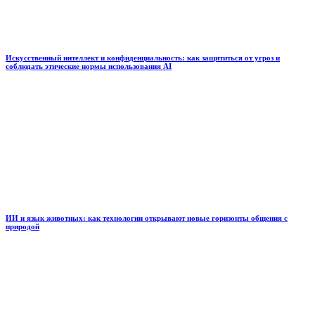
Искусственный интеллект и конфиденциальность: как защититься от угроз и
соблюдать этические нормы использования AI
ИИ и язык животных: как технологии открывают новые горизонты общения с
природой