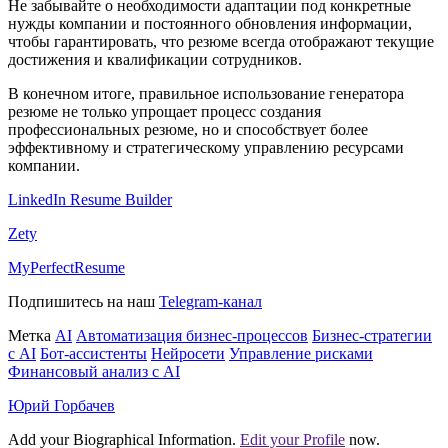
Не забывайте о необходимости адаптации под конкретные
нужды компании и постоянного обновления информации,
чтобы гарантировать, что резюме всегда отображают текущие
достижения и квалификации сотрудников.
В конечном итоге, правильное использование генератора
резюме не только упрощает процесс создания
профессиональных резюме, но и способствует более
эффективному и стратегическому управлению ресурсами
компании.
LinkedIn Resume Builder
Zety
MyPerfectResume
Подпишитесь на наш
Telegram-канал
Метка
AI
Автоматизация бизнес-процессов
Бизнес-стратегии
с AI
Бот-ассистенты
Нейросети
Управление рисками
Финансовый анализ с AI
Юрий Горбачев
Add your Biographical Information.
Edit your Profile
now.