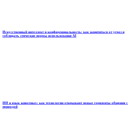
Искусственный интеллект и конфиденциальность: как защититься от угроз и
соблюдать этические нормы использования AI
ИИ и язык животных: как технологии открывают новые горизонты общения с
природой