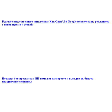
Будущее искусственного интеллекта: Как OpenAI и Google меняют нашу реальность
с инновациями и этикой
Подарки без стресса: как ИИ поможет вам просто и выгодно выбирать
праздничные сюрпризы