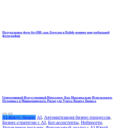
Натуральные фото без ИИ: как Zerocam и Halide меняют мир мобильной
фотографии
Генеративный Искусственный Интеллект: Как Максимально Использовать
Потенциал и Минимизировать Риски для Успеха Вашего Бизнеса
AI-фокус: бизнес
AI
,
Автоматизация бизнес-процессов
,
Бизнес-стратегии с AI
,
Бот-ассистенты
,
Нейросети
,
Управление рисками
,
Финансовый анализ с AI
Юрий