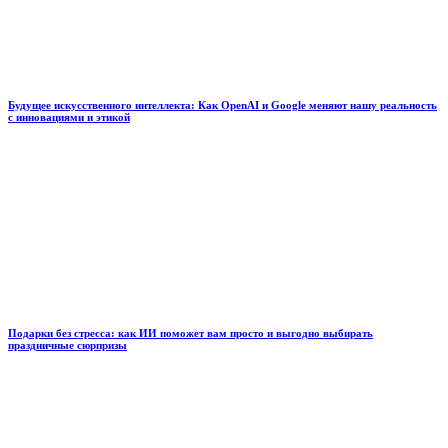
Будущее искусственного интеллекта: Как OpenAI и Google меняют нашу реальность
с инновациями и этикой
Подарки без стресса: как ИИ поможет вам просто и выгодно выбирать
праздничные сюрпризы