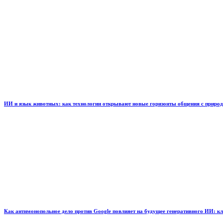
ИИ и язык животных: как технологии открывают новые горизонты общения с приро
Как антимонопольное дело против Google повлияет на будущее генеративного ИИ: к