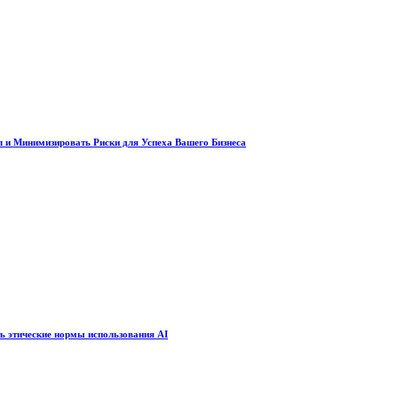
 и Минимизировать Риски для Успеха Вашего Бизнеса
ть этические нормы использования AI