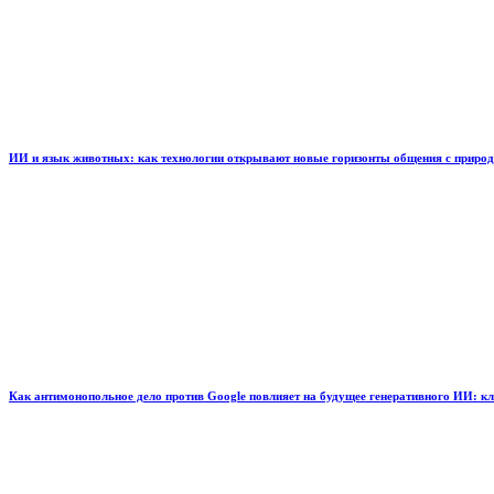
ИИ и язык животных: как технологии открывают новые горизонты общения с приро
Как антимонопольное дело против Google повлияет на будущее генеративного ИИ: к