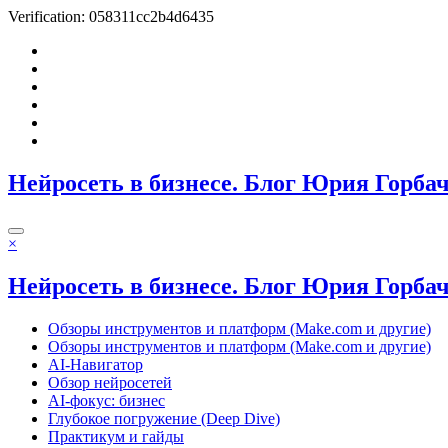
Verification: 058311cc2b4d6435
Перейти
к
содержимому
Нейросеть в бизнесе. Блог Юрия Горба
×
Нейросеть в бизнесе. Блог Юрия Горба
Обзоры инструментов и платформ (Make.com и другие)
Обзоры инструментов и платформ (Make.com и другие)
AI-Навигатор
Обзор нейросетей
AI-фокус: бизнес
Глубокое погружение (Deep Dive)
Практикум и гайды