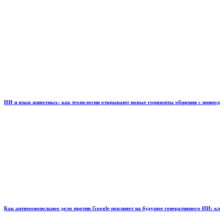
ИИ и язык животных: как технологии открывают новые горизонты общения с приро
Как антимонопольное дело против Google повлияет на будущее генеративного ИИ: к