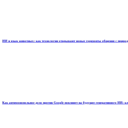
ИИ и язык животных: как технологии открывают новые горизонты общения с приро
Как антимонопольное дело против Google повлияет на будущее генеративного ИИ: к