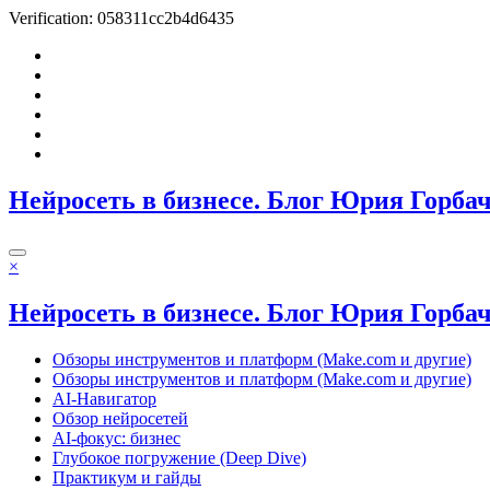
Verification: 058311cc2b4d6435
Перейти
к
содержимому
Нейросеть в бизнесе. Блог Юрия Горба
×
Нейросеть в бизнесе. Блог Юрия Горба
Обзоры инструментов и платформ (Make.com и другие)
Обзоры инструментов и платформ (Make.com и другие)
AI-Навигатор
Обзор нейросетей
AI-фокус: бизнес
Глубокое погружение (Deep Dive)
Практикум и гайды