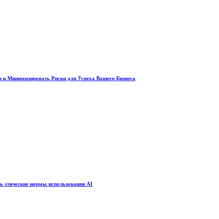
 и Минимизировать Риски для Успеха Вашего Бизнеса
ть этические нормы использования AI