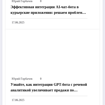
Юрий Горбачев
0
Эффективная интеграция AI-чат-бота в
курьерские приложения: решаем проблемы
доставки и увеличиваем продуктивность
17.06.2025
курьеров
Юрий Горбачев
0
Узнайте, как интеграция GPT-бота с речевой
аналитикой увеличивает продажи по
телефону: 5 мощных преимуществ для
17.06.2025
вашего бизнеса