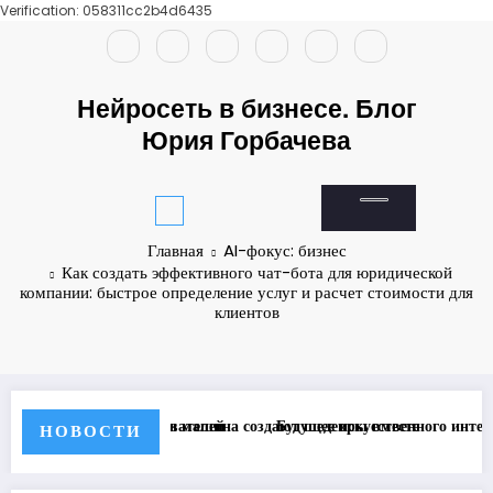
Verification: 058311cc2b4d6435
Перейти
к
содержимому
Нейросеть в бизнесе. Блог
Юрия Горбачева
Главная
AI-фокус: бизнес
Как создать эффективного чат-бота для юридической
компании: быстрое определение услуг и расчет стоимости для
клиентов
ателей
и машина создают шедевры вместе
Будущее искусственного интеллекта: Как OpenAI и Go
НОВОСТИ