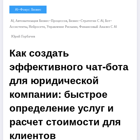
AI-Фокус: Бизнес
,
,
,
AI
Автоматизация Бизнес-Процессов
Бизнес-Стратегии С AI
Бот-
,
,
,
Ассистенты
Нейросети
Управление Рисками
Финансовый Анализ С AI
Юрий Горбачев
Как создать
эффективного чат-бота
для юридической
компании: быстрое
определение услуг и
расчет стоимости для
клиентов