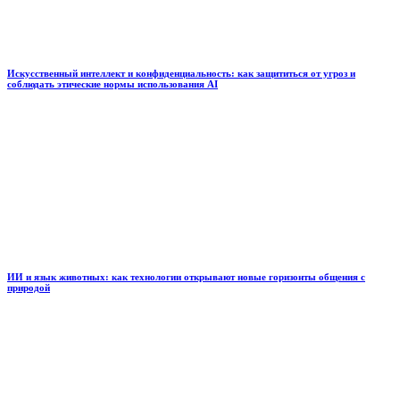
Искусственный интеллект и конфиденциальность: как защититься от угроз и
соблюдать этические нормы использования AI
ИИ и язык животных: как технологии открывают новые горизонты общения с
природой