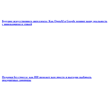
Будущее искусственного интеллекта: Как OpenAI и Google меняют нашу реальность
с инновациями и этикой
Подарки без стресса: как ИИ поможет вам просто и выгодно выбирать
праздничные сюрпризы