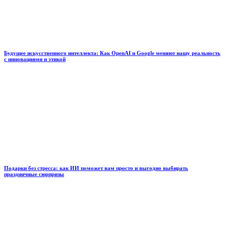
Будущее искусственного интеллекта: Как OpenAI и Google меняют нашу реальность
с инновациями и этикой
Подарки без стресса: как ИИ поможет вам просто и выгодно выбирать
праздничные сюрпризы