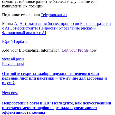
самым устойчивое развитие бизнеса и улучшение его
конкурентных позиций.
Подпишитесь на наш
Telegram-канал
Метка
AI
Автоматизация бизнес-процессов
Бизнес-стратегии
с AI
Бот-ассистенты
Нейросети
Управление рисками
Финансовый анализ с AI
Юрий Горбачев
Add your Biographical Information.
Edit your Profile
now.
view all posts
Previous post
Откройте секреты выбора идеального зеленого чая:
цельный лист или пакетики – что лучше для здоровья и
вкуса?
Next post
Нейросетевые боты в HR: Исследуйте, как искусственный
интеллект меняет подбор персонала и увеличивает
эффективность команд