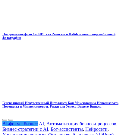
Натуральные фото без ИИ: как Zerocam и Halide меняют мир мобильной
фотографии
Генеративный Искусственный Интеллект: Как Максимально Использовать
Потенциал и Минимизировать Риски для Успеха Вашего Бизнеса
AI-фокус: бизнес
AI
,
Автоматизация бизнес-процессов
,
Бизнес-стратегии с AI
,
Бот-ассистенты
,
Нейросети
,
Управление рисками
,
Финансовый анализ с AI
Юрий