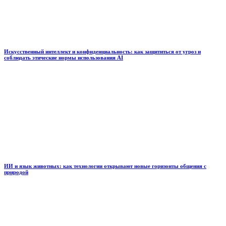
Искусственный интеллект и конфиденциальность: как защититься от угроз и
соблюдать этические нормы использования AI
ИИ и язык животных: как технологии открывают новые горизонты общения с
природой